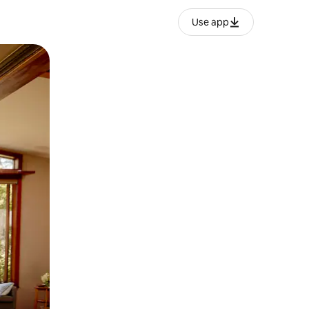
Use app
ien tocando y deslizando la pantalla.