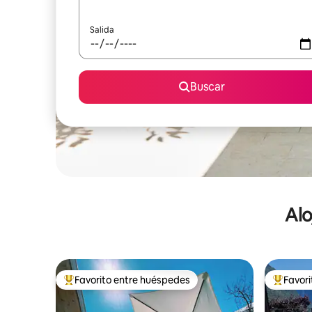
Salida
Buscar
Alo
Favorito entre huéspedes
Favor
De los mejores en Favorito entre huéspedes
De los m