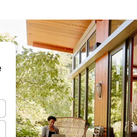
e
vegar usando las teclas de las flechas hacia arriba y hacia abajo, o b