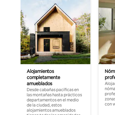
Alojamientos
Nóma
completamente
profe
amueblados
Aloj
nómad
Desde cabañas pacíficas en
profe
las montañas hasta prácticos
zonas
departamentos en el medio
con w
de la ciudad, estos
alojamientos amueblados