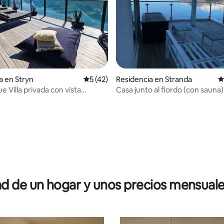
a en Stryn
Calificación promedio: 5 de 5; 42 evaluac
5 (42)
Residencia en Stranda
C
on vista
Casa junto al fiordo (con sauna)
lar
4.99 de 5; 196 evaluaciones
 de un hogar y unos precios mensuale