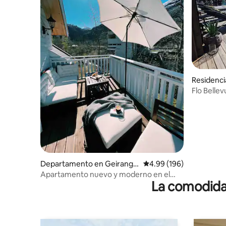
Residenci
Flo Bellevue Villa privada c
espectacu
Departamento en Geirange
Calificación promedio: 
4.99 (196)
r
Apartamento nuevo y moderno en el
La comodidad
corazón de Geiranger