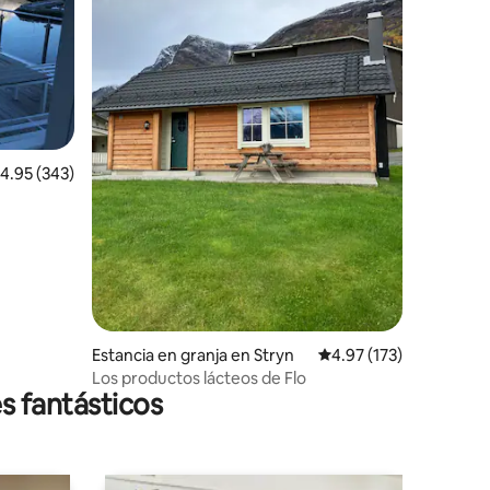
iones
alificación promedio: 4.95 de 5; 343 evaluaciones
4.95 (343)
Estancia en granja en Stryn
Calificación promedio: 
4.97 (173)
Los productos lácteos de Flo
s fantásticos