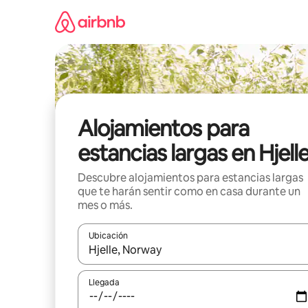
Ir
al
contenido
Alojamientos para
estancias largas en Hjell
Descubre alojamientos para estancias largas
que te harán sentir como en casa durante un
mes o más.
Ubicación
Cuando los resultados estén disponibles, podrás na
Llegada