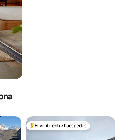
zona
Favorito entre huéspedes
De los mejores en Favorito entre huéspedes