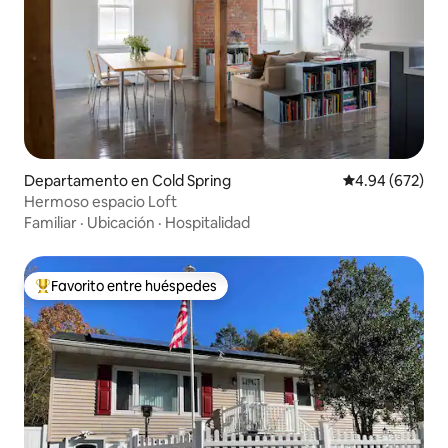
Departamento en Cold Spring
Calificación pr
4.94 (672)
Hermoso espacio Loft
Familiar
·
Ubicación
·
Hospitalidad
Favorito entre huéspedes
De los mejores en Favorito entre huéspedes