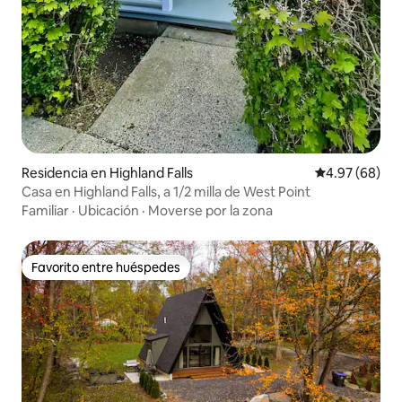
Residencia en Highland Falls
Calificación p
4.97 (68)
Casa en Highland Falls, a 1/2 milla de West Point
Familiar
·
Ubicación
·
Moverse por la zona
Favorito entre huéspedes
Favorito entre huéspedes