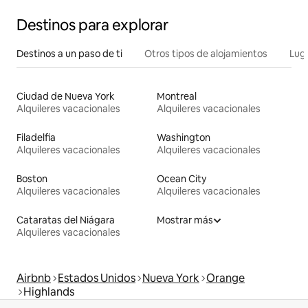
Destinos para explorar
Destinos a un paso de ti
Otros tipos de alojamientos
Lug
Ciudad de Nueva York
Montreal
Alquileres vacacionales
Alquileres vacacionales
Filadelfia
Washington
Alquileres vacacionales
Alquileres vacacionales
Boston
Ocean City
Alquileres vacacionales
Alquileres vacacionales
Cataratas del Niágara
Mostrar más
Alquileres vacacionales
Airbnb
Estados Unidos
Nueva York
Orange
Highlands