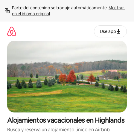
Ir
Parte del contenido se tradujo automáticamente. 
Mostrar 
al
en el idioma original
contenido
Use app
Alojamientos vacacionales en Highlands
Busca y reserva un alojamiento único en Airbnb