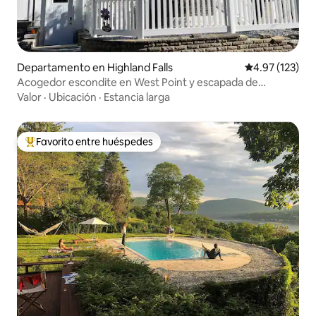
Departamento en Highland Falls
Calificación p
4.97 (123)
Acogedor escondite en West Point y escapada de
cadetes
Valor
·
Ubicación
·
Estancia larga
Favorito entre huéspedes
De los mejores en Favorito entre huéspedes