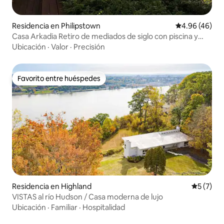
Residencia en Philipstown
Calificación p
4.96 (46)
Casa Arkadia Retiro de mediados de siglo con piscina y
vistas
Ubicación
·
Valor
·
Precisión
Favorito entre huéspedes
Favorito entre huéspedes
Residencia en Highland
Calificac
5 (7)
VISTAS al río Hudson / Casa moderna de lujo
Ubicación
·
Familiar
·
Hospitalidad