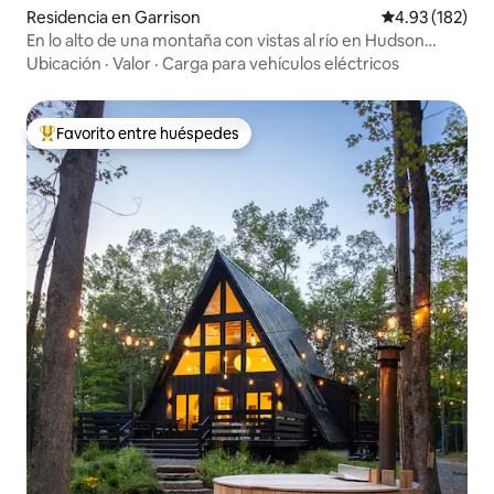
Residencia en Garrison
Calificación p
4.93 (182)
En lo alto de una montaña con vistas al río en Hudson
Valley
Ubicación
·
Valor
·
Carga para vehículos eléctricos
Favorito entre huéspedes
De los mejores en Favorito entre huéspedes