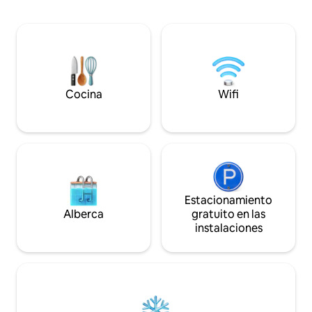
ventanas) Aparta
dormitorios con ja
cuadrados) Acogedor para 1 a 6 #1 Cafés
y tés Camina hasta cascadas, rutas de
senderismo, playas
Nueva York. Restaurantes y cafeterías
Espacio al aire libr
Cocina
Wifi
Estacionamiento
Alberca
gratuito en las
instalaciones