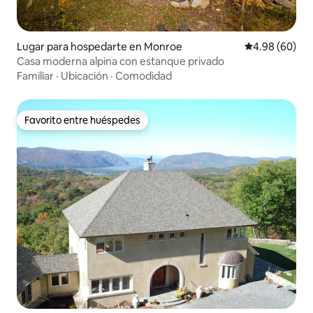
Lugar para hospedarte en Monroe
Calificación p
4.98 (60)
Casa moderna alpina con estanque privado
Familiar
·
Ubicación
·
Comodidad
Favorito entre huéspedes
Favorito entre huéspedes