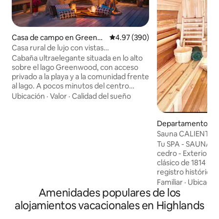
Casa de campo en Greenw
Calificación promedio: 4.97 de 5
4.97 (390)
ood Lake
Casa rural de lujo con vistas
espectaculares al lago
Cabaña ultraelegante situada en lo alto
sobre el lago Greenwood, con acceso
privado a la playa y a la comunidad frente
al lago. A pocos minutos del centro
vacacional de esquí Mountain Creek, Spa
Ubicación
·
Valor
·
Calidad del sueño
y parque acuático, Mt. Esquí y tubing en
Peter, cremerías, cervecerías y viñedos
de Warwick y recolección de manzanas.
Departamento en 
1 dormitorio, 1 baño, sala de
ng
Sauna CALIENTE /
juegos/oficina/sala común. Enorme
FRÍO - Montañas -
Tu SPA - SAUNA CA
envoltura vallada en la terraza con
de Nueva York
cedro - Exterior Acogedor y actualizado,
chimenea moderna de mediados de
clásico de 1814 Col
siglo permite cenas panorámicas,
registro histórico NAC
descansos y alrededor de las reuniones
West Point y Beacon. Comentari
Familiar
·
Ubicació
de fuego. #LakeViewCottage_GWL
Amenidades populares de los
huésped Jack «Este apartamento me dio
Permiso para alojamientos para estadías
la sensación de qu
alojamientos vacacionales en Highlands
cortas de la ciudad de Warwick n.º P25-
en una hermosa ciudad f
0245
la montaña - Sole