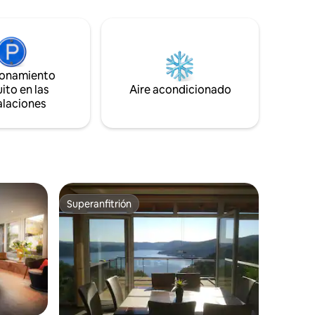
. Estación
muchas excursiones hermosas, así como
ente en el
buenas instalaciones gastronómicas.
sión de
Perfecto si quieres escapar de la vida de
e la
la ciudad. Ya sea en temporada fría o
n mis US
cálida, esta zona te invita a relajarte.
ionamiento
ito en las
Aire acondicionado
alaciones
Superanfitrión
Superanfitrión