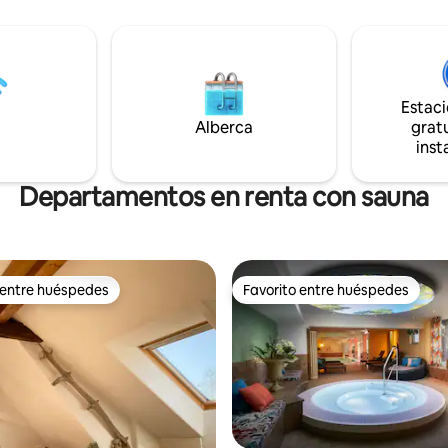
montaña volcánica «Mühlental»
ra ciudad histórica de
de carga de bicicletas directam
 a 10 minutos a lo largo
apartamento. ¿Después una se
ach (pequeño arroyo) hasta la
sauna? Si está interesado, exist
tación. Frankfurt/M. a 10 min.
posibilidad de hacer un viaje co
o a 20 min. en metro.
Oldies ;-)
 se encuentra directamente
Estac
eldberg con muchas
Alberca
gratu
ades de excursión.
inst
Departamentos en renta con sauna
 entre huéspedes
Favorito entre huéspedes
 entre huéspedes
Favorito entre huéspedes