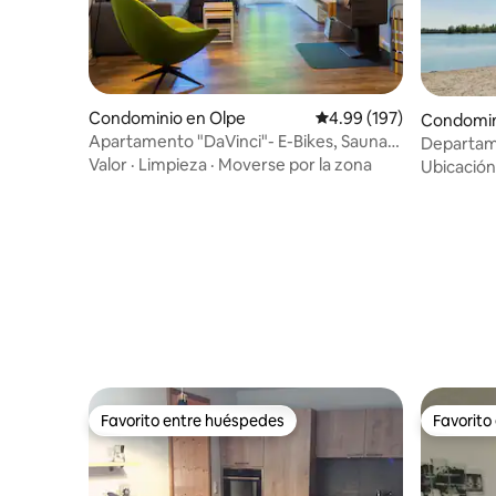
Condominio en Olpe
Calificación promedio: 
4.99 (197)
Condomin
Apartamento "DaVinci"- E-Bikes, Sauna,
Departam
Garten, Kamin
Rin y lag
Valor
·
Limpieza
·
Moverse por la zona
Ubicación
Favorito entre huéspedes
Favorito
Favorito entre huéspedes
Favorito