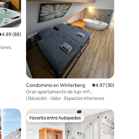
iones
Calificación promedio: 4.89 de 5; 88 evaluaciones
4.89 (88)
riores
Condominio en Winterberg
Calificación promedio:
4.97 (30)
Gran apartamento de lujo «H1
Winterberg»
Ubicación
·
Valor
·
Espacios interiores
Favorito entre huéspedes
re huéspedes
Favorito entre huéspedes