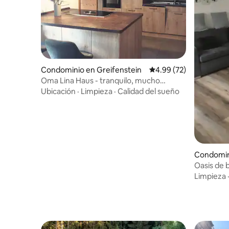
Condominio en Greifenstein
Calificación promedio:
4.99 (72)
Oma Lina Haus - tranquilo, mucho
espacio y cabina de infrarrojos
Ubicación
·
Limpieza
·
Calidad del sueño
Condomin
er Lahn
Oasis de b
piscina, 
Limpieza