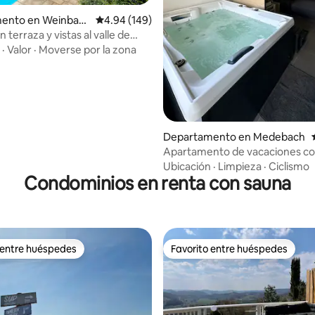
4.95 de 5; 221 evaluaciones
ento en Weinbac
Calificación promedio: 4.94 de 5; 149 evaluac
4.94 (149)
terraza y vistas al valle de
·
Valor
·
Moverse por la zona
Departamento en Medebach
Apartamento de vacaciones con
y sauna
Ubicación
·
Limpieza
·
Ciclismo
Condominios en renta con sauna
 entre huéspedes
Favorito entre huéspedes
 entre huéspedes
Favorito entre huéspedes