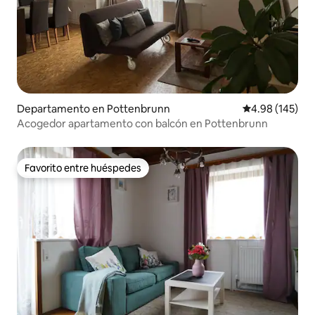
Departamento en Pottenbrunn
Calificación pr
4.98 (145)
Acogedor apartamento con balcón en Pottenbrunn
Favorito entre huéspedes
Favorito entre huéspedes