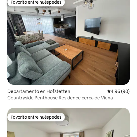
Favorito entre huéspedes
Favorito entre huéspedes
Departamento en Hofstetten
Calificación p
4.96 (90)
Countryside Penthouse Residence cerca de Viena
Favorito entre huéspedes
Favorito entre huéspedes