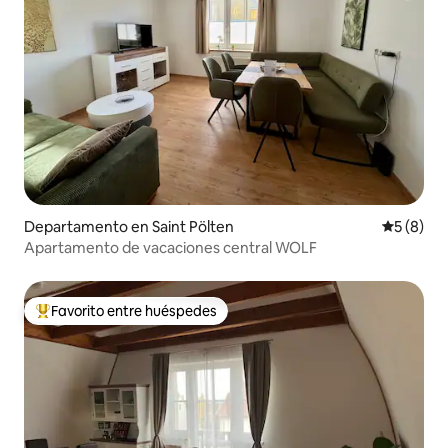
Departamento en Saint Pölten
Calificac
5 (8)
Apartamento de vacaciones central WOLF
Favorito entre huéspedes
De los mejores en Favorito entre huéspedes