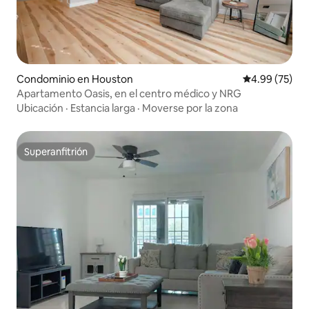
Condominio en Houston
Calificación p
4.99 (75)
Apartamento Oasis, en el centro médico y NRG
Ubicación
·
Estancia larga
·
Moverse por la zona
Superanfitrión
Superanfitrión