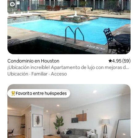
Condominio en Houston
Calificación p
4.95 (59)
¡Ubicación increíble! Apartamento de lujo con mejoras de
2 dormitorios/2 baños
Ubicación
·
Familiar
·
Acceso
Favorito entre huéspedes
De los mejores en Favorito entre huéspedes