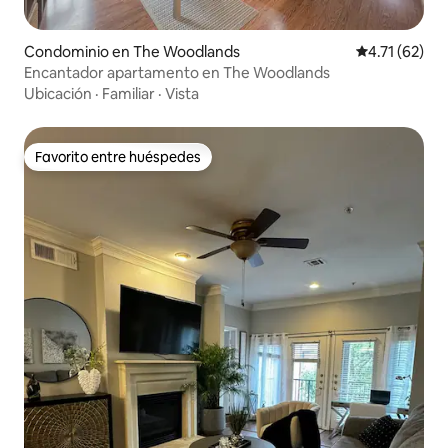
Condominio en The Woodlands
Calificación 
4.71 (62)
Encantador apartamento en The Woodlands
Ubicación
·
Familiar
·
Vista
Favorito entre huéspedes
Favorito entre huéspedes