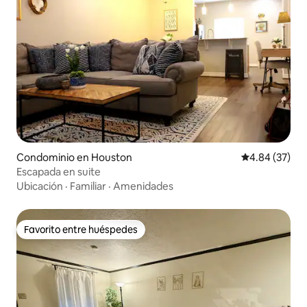
Condominio en Houston
Calificación p
4.84 (37)
Escapada en suite
Ubicación
·
Familiar
·
Amenidades
Favorito entre huéspedes
Favorito entre huéspedes