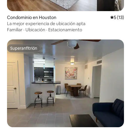
Condominio en Houston
Calificaci
5 (13)
La mejor experiencia de ubicación apta
Familiar
·
Ubicación
·
Estacionamiento
Superanfitrión
Superanfitrión