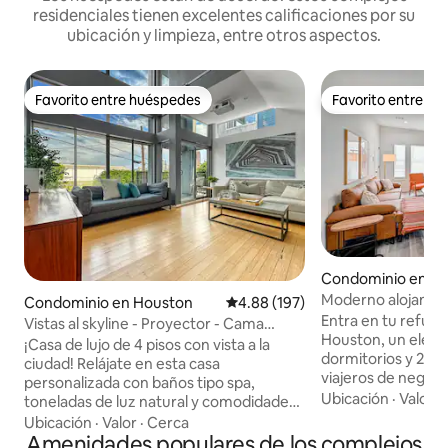
residenciales tienen excelentes calificaciones por su
ubicación y limpieza, entre otros aspectos.
Favorito entre huéspedes
Favorito entre h
Favorito entre huéspedes
Favorito entre h
Condominio en H
Moderno alojamien
Condominio en Houston
Calificación promedio: 4.88 de 5
4.88 (197)
cerca del centro d
Entra en tu refugi
Vistas al skyline - Proyector - Cama
rápida conexión wi
Houston, un eleg
tamaño king - Garaje - Diversión
¡Casa de lujo de 4 pisos con vista a la
dormitorios y 2,5 d
ciudad! Relájate en esta casa
viajeros de negocio
personalizada con baños tipo spa,
de bienestar. ✔ A
Ubicación
·
Valor
·
toneladas de luz natural y comodidades
con baño privado 
modernas. Excelente acceso al centro
Ubicación
·
Valor
·
Cerca
privacidad y como
de la ciudad (a 2-5 minutos en auto,
Amenidades populares de los complejos