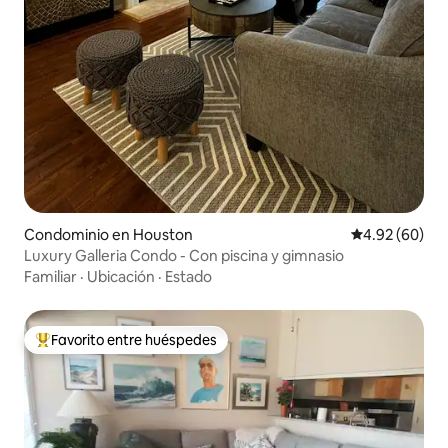
Condominio en Houston
Calificación p
4.92 (60)
Luxury Galleria Condo - Con piscina y gimnasio
Familiar
·
Ubicación
·
Estado
Favorito entre huéspedes
De los mejores en Favorito entre huéspedes