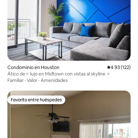
Condominio en Houston
Calificación p
4.93 (122)
Ático de✧ lujo en Midtown con vistas al skyline ✧
Familiar
·
Valor
·
Amenidades
Favorito entre huéspedes
Favorito entre huéspedes