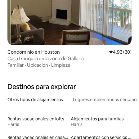
Condominio en Houston
Calificación p
4.93 (30)
Casa tranquila en la zona de Galleria
Familiar
·
Ubicación
·
Limpieza
Destinos para explorar
Otros tipos de alojamientos
Lugares emblemáticos cercanos
Rentas vacacionales en lofts
Alojamientos para familias
Harris
Harris
Rentas vacacionales en casas con inodoro de altura accesible
Apartamentos con servicios incluidos vacacionales