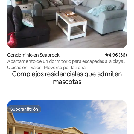
Condominio en Seabrook
Calificación p
4.96 (56)
Apartamento de un dormitorio para escapadas a la playa
en Clear Lake.
Ubicación
·
Valor
·
Moverse por la zona
Complejos residenciales que admiten
mascotas
Superanfitrión
Superanfitrión