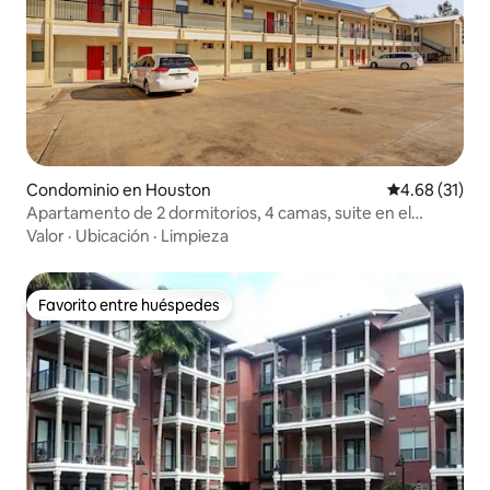
Condominio en Houston
Calificación 
4.68 (31)
Apartamento de 2 dormitorios, 4 camas, suite en el
primer piso. Gated103
Valor
·
Ubicación
·
Limpieza
Favorito entre huéspedes
Favorito entre huéspedes