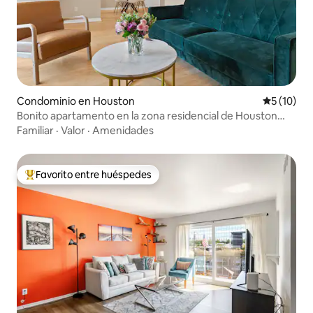
Condominio en Houston
Calificaci
5 (10)
Bonito apartamento en la zona residencial de Houston
(cerca de Galleria)
Familiar
·
Valor
·
Amenidades
Favorito entre huéspedes
De los mejores en Favorito entre huéspedes