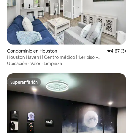
Condominio en Houston
Calificación
4.67 (3)
Houston Haven1 | Centro médico | 1.er piso +
estacionamiento
Ubicación
·
Valor
·
Limpieza
Superanfitrión
Superanfitrión