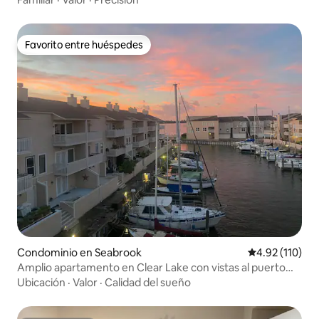
Favorito entre huéspedes
Favorito entre huéspedes
Condominio en Seabrook
Calificación p
4.92 (110)
Amplio apartamento en Clear Lake con vistas al puerto
deportivo.
Ubicación
·
Valor
·
Calidad del sueño