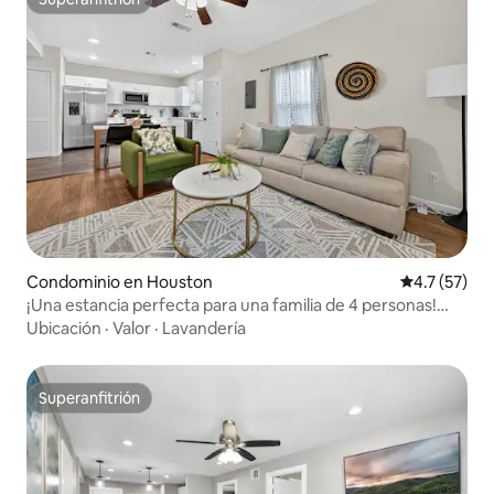
Superanfitrión
Condominio en Houston
Calificación
4.7 (57)
¡Una estancia perfecta para una familia de 4 personas!
Ubicación privilegiada
Ubicación
·
Valor
·
Lavandería
Superanfitrión
Superanfitrión