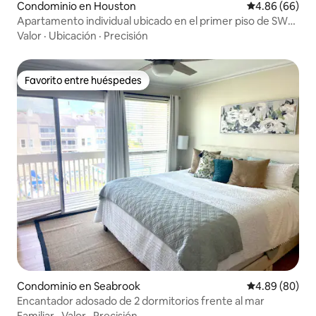
Condominio en Houston
Calificación p
4.86 (66)
Apartamento individual ubicado en el primer piso de SW
Houston
Valor
·
Ubicación
·
Precisión
Favorito entre huéspedes
Favorito entre huéspedes
Condominio en Seabrook
Calificación p
4.89 (80)
Encantador adosado de 2 dormitorios frente al mar
Familiar
·
Valor
·
Precisión