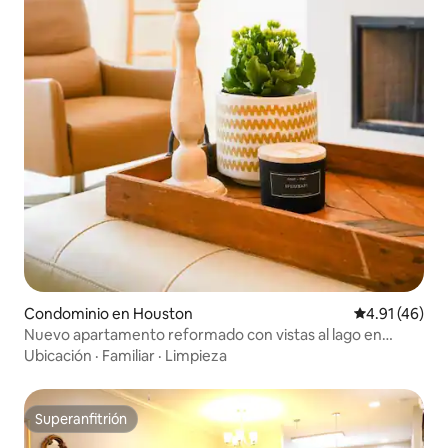
Condominio en Houston
Calificación 
4.91 (46)
Nuevo apartamento reformado con vistas al lago en
Energy Corridor
Ubicación
·
Familiar
·
Limpieza
Superanfitrión
Superanfitrión