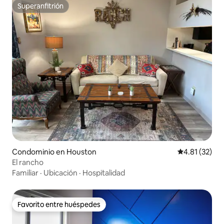
Superanfitrión
Superanfitrión
Condominio en Houston
Calificación 
4.81 (32)
El rancho
Familiar
·
Ubicación
·
Hospitalidad
Favorito entre huéspedes
Favorito entre huéspedes