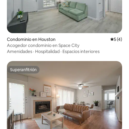
Condominio en Houston
Calificac
5 (4)
Acogedor condominio en Space City
Amenidades
·
Hospitalidad
·
Espacios interiores
Superanfitrión
Superanfitrión