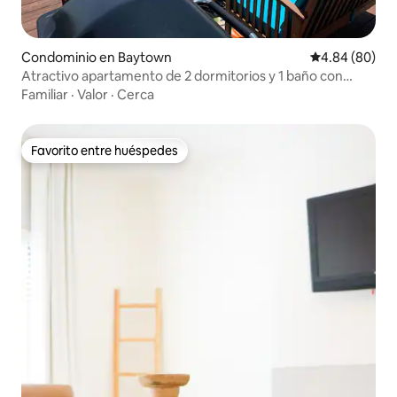
Condominio en Baytown
Calificación p
4.84 (80)
Atractivo apartamento de 2 dormitorios y 1 baño con
vistas al agua
Familiar
·
Valor
·
Cerca
Favorito entre huéspedes
Favorito entre huéspedes