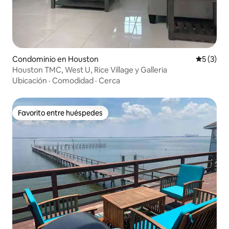
Condominio en Houston
Calificac
5 (3)
Houston TMC, West U, Rice Village y Galleria
Ubicación
·
Comodidad
·
Cerca
Favorito entre huéspedes
Favorito entre huéspedes