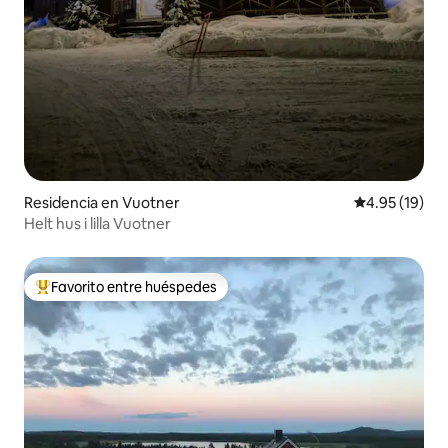
Residencia en Vuotner
Calificación 
4.95 (19)
Helt hus i lilla Vuotner
Favorito entre huéspedes
De los mejores en Favorito entre huéspedes