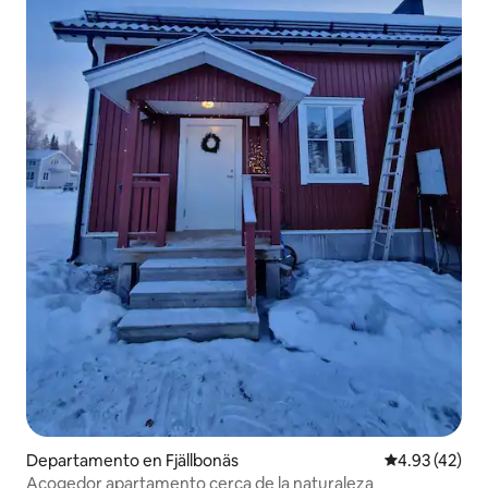
Departamento en Fjällbonäs
Calificación 
4.93 (42)
Acogedor apartamento cerca de la naturaleza