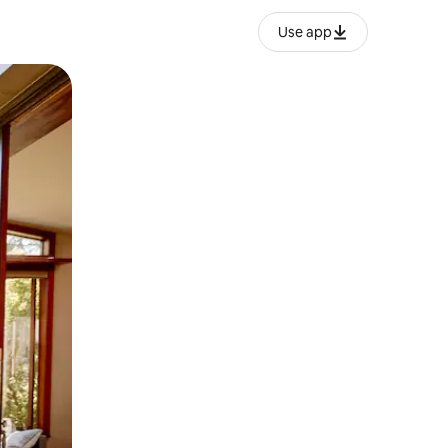
Use app
ien tocando y deslizando la pantalla.