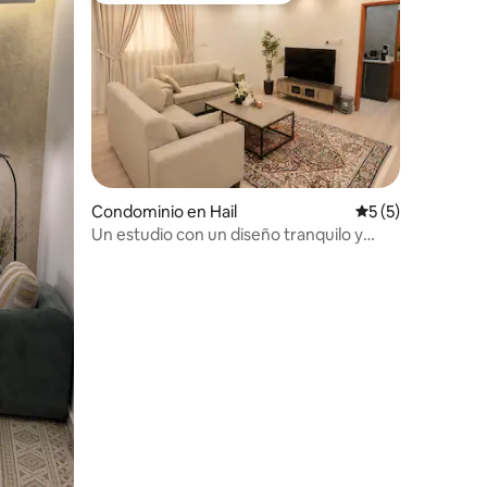
iones
Condominio en Hail
Calificación prom
5 (5)
Un estudio con un diseño tranquilo y
total privacidad, con entrada inteligente.