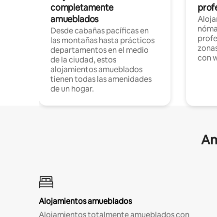
completamente
profe
amueblados
Aloj
nómad
Desde cabañas pacíficas en
profe
las montañas hasta prácticos
zonas
departamentos en el medio
con w
de la ciudad, estos
alojamientos amueblados
tienen todas las amenidades
de un hogar.
Am
Alojamientos amueblados
Alojamientos totalmente amueblados con