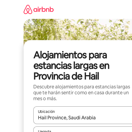
Ir
al
contenido
Alojamientos para
estancias largas en
Provincia de Hail
Descubre alojamientos para estancias largas
que te harán sentir como en casa durante un
mes o más.
Ubicación
Cuando los resultados estén disponibles, podrás na
Llegada