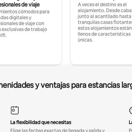
sionales de viaje
A veces el destino es el
alojamiento. Desde caba
amientos cómodos para
junto al acantilado hasta
as digitales y
tranquilas casas flotante
sionales de viaje con
estos alojamientos están
 exclusivas de trabajo
llenos de características
ifi.
únicas.
enidades y ventajas para estancias lar
La flexibilidad que necesitas
L
Elige las fechas exactas de llegada y salida y
P