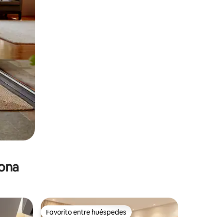
zona
Favorito entre huéspedes
re huéspedes
Favorito entre huéspedes