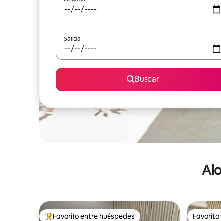
Salida
Buscar
Alo
Favorito entre huéspedes
Favorito
De los mejores en Favorito entre huéspedes
Favorito