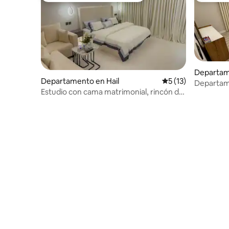
Departam
Departamento en Hail
Calificación promed
5 (13)
Departame
Estudio con cama matrimonial, rincón de
cerca de 
café especial y entrada independiente