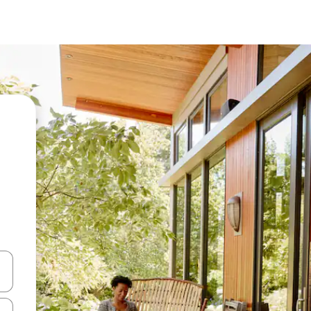
vegar usando las teclas de las flechas hacia arriba y hacia abajo, o b