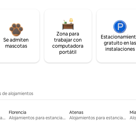
Zona para
Estacionamien
Se admiten
trabajar con
gratuito en la
mascotas
computadora
instalaciones
portátil
s de alojamientos
Florencia
Atenas
Mi
Alojamientos para estancias largas
Alojamientos para estancias largas
Alojamientos para estancias largas