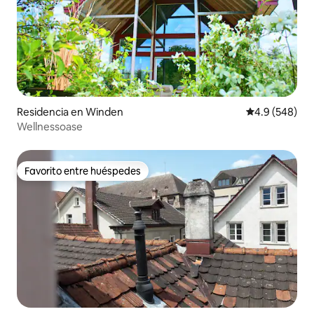
Residencia en Winden
Calificación p
4.9 (548)
Wellnessoase
Favorito entre huéspedes
Favorito entre huéspedes