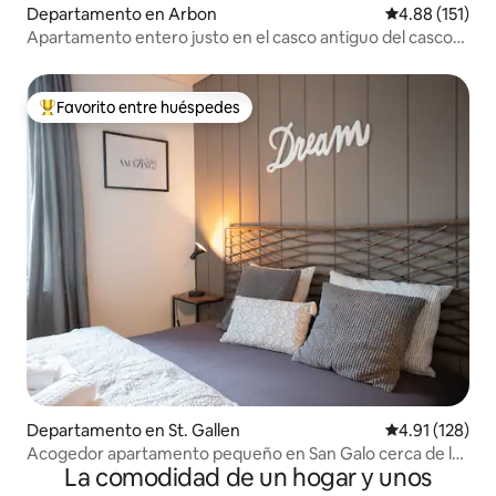
Departamento en Arbon
Calificación p
4.88 (151)
Apartamento entero justo en el casco antiguo del casco
antiguo de Arbon
Favorito entre huéspedes
De los mejores en Favorito entre huéspedes
Departamento en St. Gallen
Calificación p
4.91 (128)
Acogedor apartamento pequeño en San Galo cerca de la
La comodidad de un hogar y unos
universidad