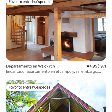
Favorito entre huéspedes
Favorito entre huéspedes
Departamento en Waldkirch
Calificación p
4.95 (197)
Encantador apartamento en el campo y, sin embargo,
céntrico
Favorito entre huéspedes
Favorito entre huéspedes