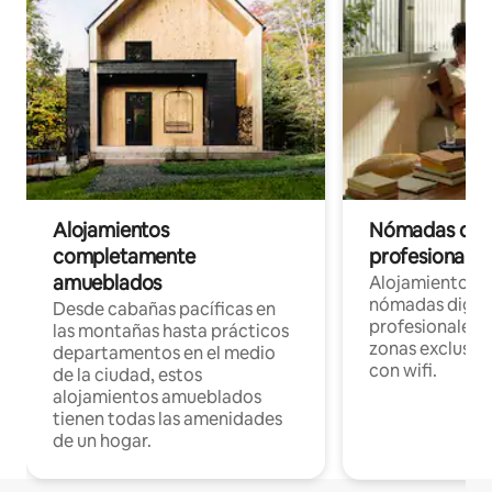
Alojamientos
Nómadas digit
completamente
profesionales 
amueblados
Alojamientos 
nómadas digita
Desde cabañas pacíficas en
profesionales d
las montañas hasta prácticos
zonas exclusiva
departamentos en el medio
con wifi.
de la ciudad, estos
alojamientos amueblados
tienen todas las amenidades
de un hogar.