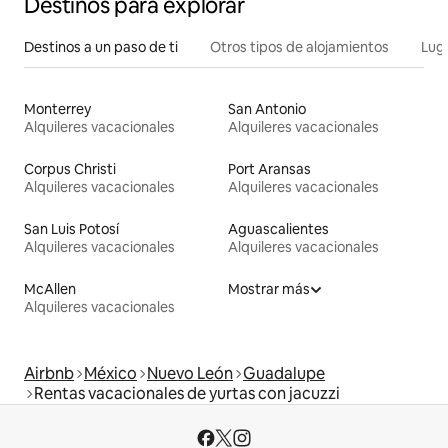
Destinos para explorar
Destinos a un paso de ti
Otros tipos de alojamientos
Lug
Monterrey
San Antonio
Alquileres vacacionales
Alquileres vacacionales
Corpus Christi
Port Aransas
Alquileres vacacionales
Alquileres vacacionales
San Luis Potosí
Aguascalientes
Alquileres vacacionales
Alquileres vacacionales
McAllen
Mostrar más
Alquileres vacacionales
Airbnb
México
Nuevo León
Guadalupe
Rentas vacacionales de yurtas con jacuzzi