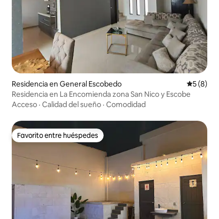
Residencia en General Escobedo
Calificac
5 (8)
Residencia en La Encomienda zona San Nico y Escobe
Acceso
·
Calidad del sueño
·
Comodidad
Favorito entre huéspedes
Favorito entre huéspedes