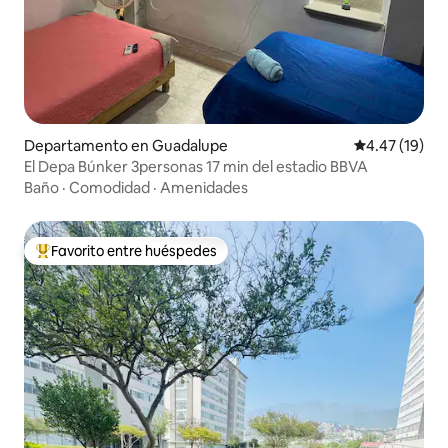
Departamento en Guadalupe
Calificación 
4.47 (19)
El Depa Búnker 3personas 17 min del estadio BBVA
Baño
·
Comodidad
·
Amenidades
Favorito entre huéspedes
De los mejores en Favorito entre huéspedes