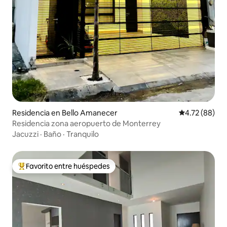
Residencia en Bello Amanecer
Calificación 
4.72 (88)
Residencia zona aeropuerto de Monterrey
Jacuzzi
·
Baño
·
Tranquilo
Favorito entre huéspedes
De los mejores en Favorito entre huéspedes