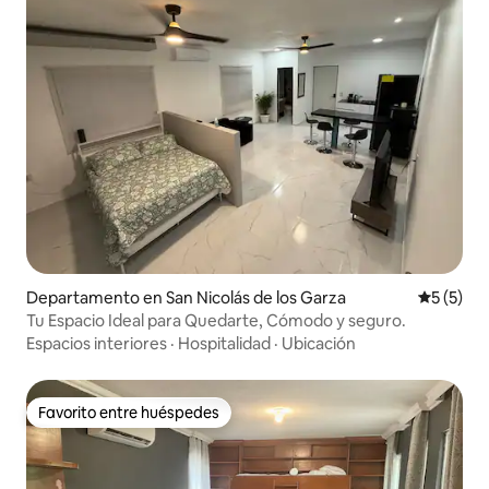
Departamento en San Nicolás de los Garza
Calificac
5 (5)
Tu Espacio Ideal para Quedarte, Cómodo y seguro.
Espacios interiores
·
Hospitalidad
·
Ubicación
Favorito entre huéspedes
Favorito entre huéspedes