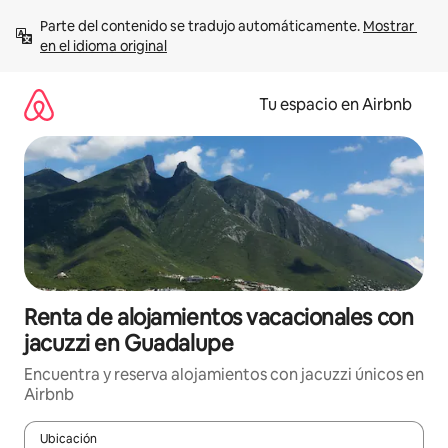
Ir
Parte del contenido se tradujo automáticamente. 
Mostrar 
al
en el idioma original
contenido
Tu espacio en Airbnb
Renta de alojamientos vacacionales con
jacuzzi en Guadalupe
Encuentra y reserva alojamientos con jacuzzi únicos en
Airbnb
Ubicación