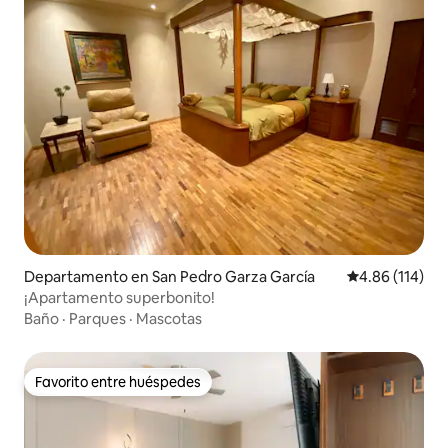
Departamento en San Pedro Garza García
Calificación p
4.86 (114)
¡Apartamento superbonito!
Baño
·
Parques
·
Mascotas
Favorito entre huéspedes
Favorito entre huéspedes