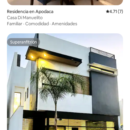
Residencia en Apodaca
Calificación
4.71 (7)
Casa Di Manuelito
Familiar
·
Comodidad
·
Amenidades
Superanfitrión
Superanfitrión