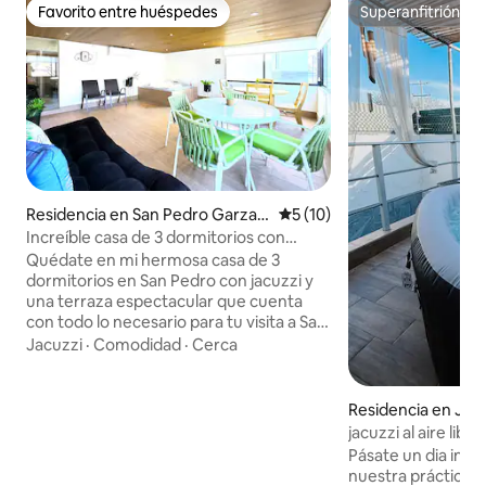
Favorito entre huéspedes
Superanfitrión
Favorito entre huéspedes
Superanfitrión
Residencia en San Pedro Garza
Calificación promedio: 5 de 
5 (10)
García
Increíble casa de 3 dormitorios con
jacuzzi + terraza + estacionamiento
Quédate en mi hermosa casa de 3
dormitorios en San Pedro con jacuzzi y
una terraza espectacular que cuenta
con todo lo necesario para tu visita a San
Pedro. El alojamiento cuenta con aire
Jacuzzi
·
Comodidad
·
Cerca
acondicionado y estacionamiento
gratuito. Durante tu estancia, también
puedes disfrutar de una cómoda sala de
Residencia en Jard
estar, cocina y patio con parrilla. Nuestro
Silla
jacuzzi al aire libre
Airbnb está a poca distancia a pie de
Pásate un dia incre
varios restaurantes, tiendas y parques
nuestra práctica c