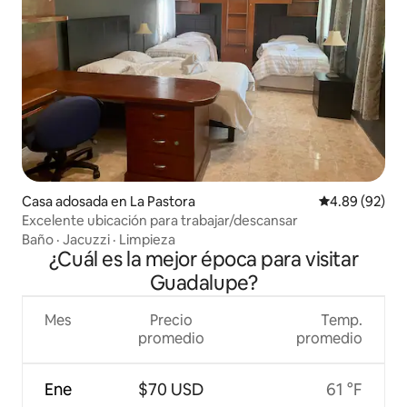
Casa adosada en La Pastora
Calificación p
4.89 (92)
Excelente ubicación para trabajar/descansar
Baño
·
Jacuzzi
·
Limpieza
¿Cuál es la mejor época para visitar
Guadalupe?
Mes
Precio
Temp.
promedio
promedio
Ene
$70 USD
61 °F