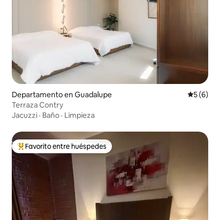
Departamento en Guadalupe
Calificac
5 (6)
Terraza Contry
Jacuzzi
·
Baño
·
Limpieza
Favorito entre huéspedes
De los mejores en Favorito entre huéspedes