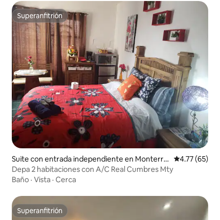
Superanfitrión
Superanfitrión
Suite con entrada independiente en Monterre
Calificación 
4.77 (65)
y
Depa 2 habitaciones con A/C Real Cumbres Mty
Baño
·
Vista
·
Cerca
Superanfitrión
Superanfitrión