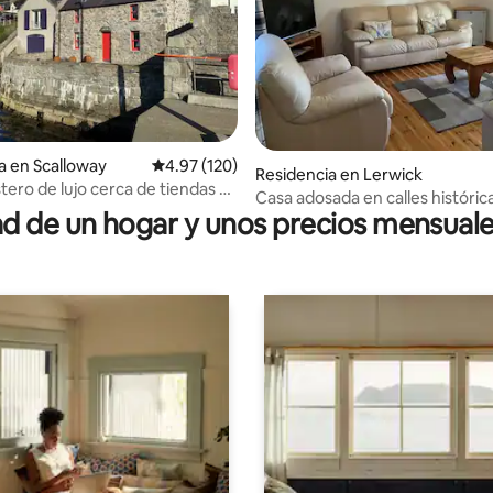
a en Scalloway
Calificación promedio: 4.97 de 5; 120 evaluac
4.97 (120)
o: 5 de 5; 109 evaluaciones
Residencia en Lerwick
tero de lujo cerca de tiendas y
Casa adosada en calles históric
 estacionamiento
 de un hogar y unos precios mensuale