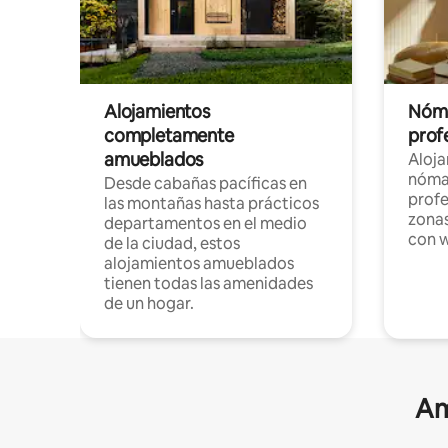
Alojamientos
Nóma
completamente
profe
amueblados
Aloj
nómad
Desde cabañas pacíficas en
profe
las montañas hasta prácticos
zonas
departamentos en el medio
con w
de la ciudad, estos
alojamientos amueblados
tienen todas las amenidades
de un hogar.
Am