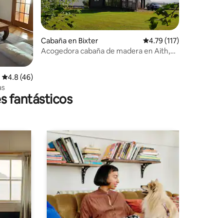
Cabaña en Bixter
Calificación promedio:
4.79 (117)
Acogedora cabaña de madera en Aith,
Shetland
iones
Calificación promedio: 4.8 de 5; 46 evaluaciones
4.8 (46)
as
s fantásticos