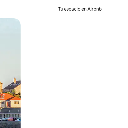
Tu espacio en Airbnb
ien tocando y deslizando la pantalla.