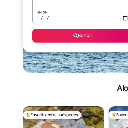
Salida
Buscar
Alo
Favorito entre huéspedes
Favor
De los mejores en Favorito entre huéspedes
De los m