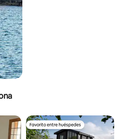
zona
Favorito entre huéspedes
Favorito entre huéspedes