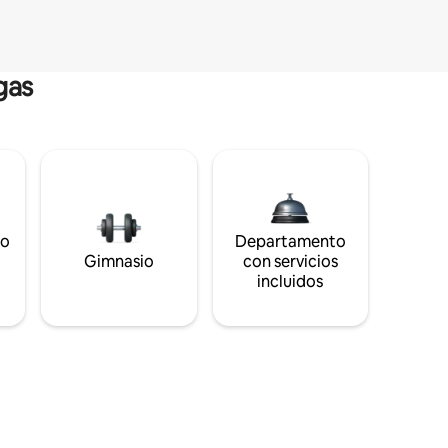
gas
to
Departamento
s
Gimnasio
con servicios
incluidos