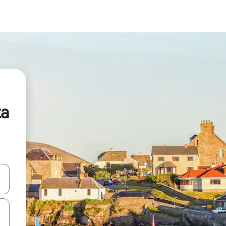
ta
vegar usando las teclas de las flechas hacia arriba y hacia abajo, o b