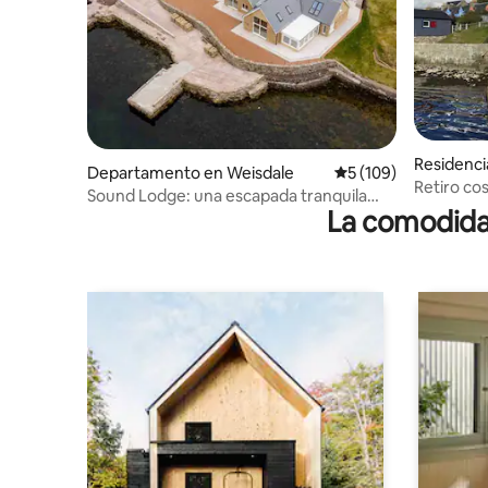
Residenci
Departamento en Weisdale
Calificación promedi
5 (109)
Retiro cos
Sound Lodge: una escapada tranquila
castillo,
La comodidad
con vistas impresionantes