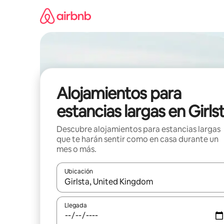
Ir
al
contenido
Alojamientos para
estancias largas en Girls
Descubre alojamientos para estancias largas
que te harán sentir como en casa durante un
mes o más.
Ubicación
Cuando los resultados estén disponibles, podrás na
Llegada