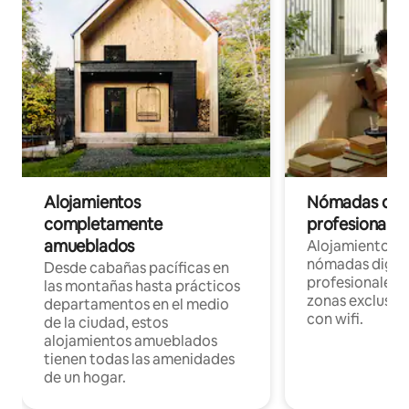
Alojamientos
Nómadas digit
completamente
profesionales 
amueblados
Alojamientos 
nómadas digita
Desde cabañas pacíficas en
profesionales d
las montañas hasta prácticos
zonas exclusiva
departamentos en el medio
con wifi.
de la ciudad, estos
alojamientos amueblados
tienen todas las amenidades
de un hogar.