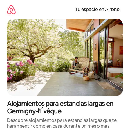
Ir
al
Tu espacio en Airbnb
contenido
Alojamientos para estancias largas en
Germigny-l'Évêque
Descubre alojamientos para estancias largas que te
harán sentir como en casa durante un mes o más.