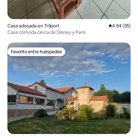
Casa adosada en Trilport
Calificación p
4.94 (35)
Casa cómoda cerca de Disney y París
Favorito entre huéspedes
Favorito entre huéspedes