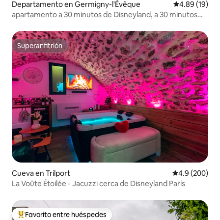
Departamento en Germigny-l'Évêque
Calificación 
4.89 (19)
apartamento a 30 minutos de Disneyland, a 30 minutos
del aeropuerto CDG
Superanfitrión
Superanfitrión
Cueva en Trilport
Calificación p
4.9 (200)
La Voûte Étoilée - Jacuzzi cerca de Disneyland París
Favorito entre huéspedes
De los mejores en Favorito entre huéspedes