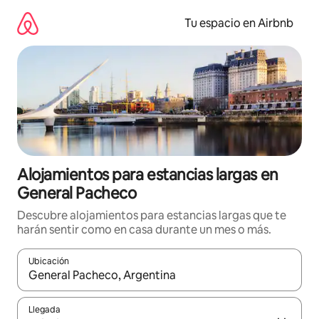
Ir
al
Tu espacio en Airbnb
contenido
Alojamientos para estancias largas en
General Pacheco
Descubre alojamientos para estancias largas que te
harán sentir como en casa durante un mes o más.
Ubicación
Cuando los resultados estén disponibles, podrás navegar usando l
Llegada