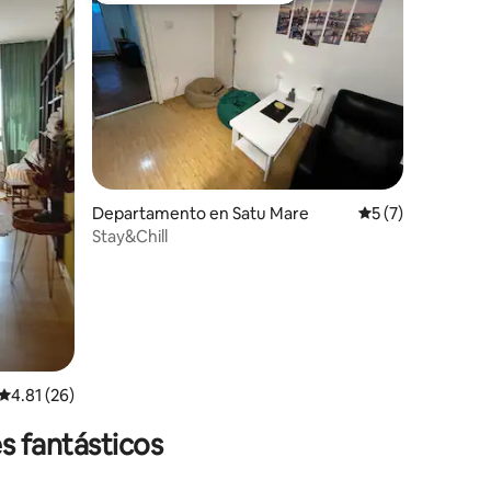
iones
Departamento en Satu Mare
Calificación prom
5 (7)
Stay&Chill
Calificación promedio: 4.81 de 5; 26 evaluaciones
4.81 (26)
s fantásticos