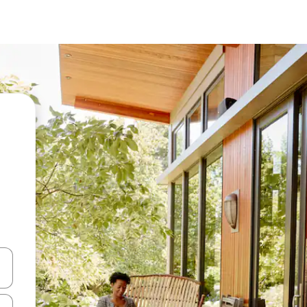
vegar usando las teclas de las flechas hacia arriba y hacia abajo, o b