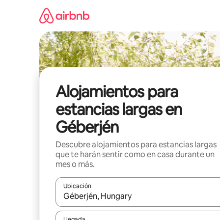
Ir
al
contenido
Alojamientos para
estancias largas en
Géberjén
Descubre alojamientos para estancias largas
que te harán sentir como en casa durante un
mes o más.
Ubicación
Cuando los resultados estén disponibles, podrás na
Llegada