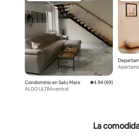
Departam
Apartame
Condominio en Satu Mare
Calificación promedio:
4.94 (69)
ALDO ULTRAcentral
La comodidad