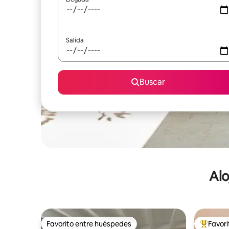
Salida
Buscar
Alo
Favorito entre huéspedes
Favor
Favorito entre huéspedes
De los m