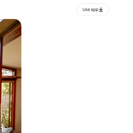
Use app
ien tocando y deslizando la pantalla.