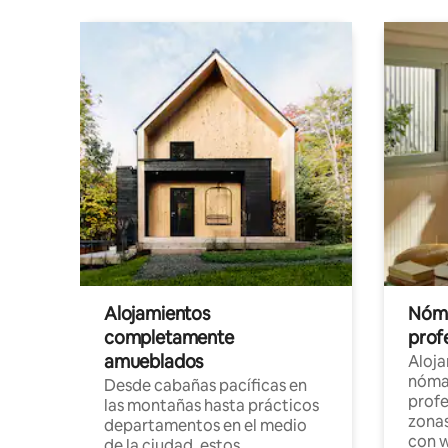
Alojamientos
Nóma
completamente
profe
amueblados
Aloj
nómad
Desde cabañas pacíficas en
profe
las montañas hasta prácticos
zonas
departamentos en el medio
con w
de la ciudad, estos