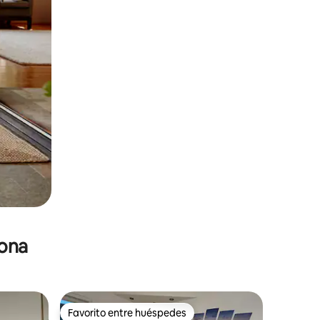
zona
Favorito entre huéspedes
Favorito entre huéspedes