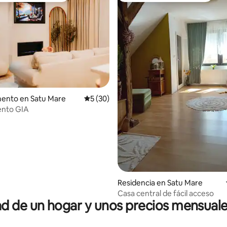
ento en Satu Mare
Calificación promedio: 5 de 5; 30 evaluac
5 (30)
nto GIA
 4.94 de 5; 69 evaluaciones
Residencia en Satu Mare
Casa central de fácil acceso
 de un hogar y unos precios mensuale