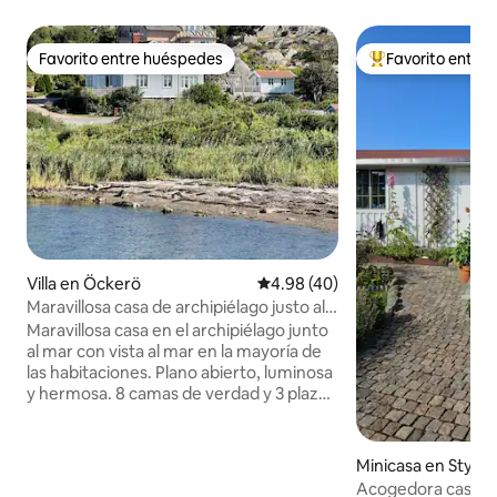
Favorito entre huéspedes
Favorito entre
Favorito entre huéspedes
De los mejores en
Villa en Öckerö
Calificación promedio: 4.98 de 
4.98 (40)
Maravillosa casa de archipiélago justo al
lado del mar
Maravillosa casa en el archipiélago junto
al mar con vista al mar en la mayoría de
las habitaciones. Plano abierto, luminosa
y hermosa. 8 camas de verdad y 3 plazas
para dormir en sofás cama y cunas de
viaje. Bonito jardín y una naturaleza
maravillosa a la vuelta de la esquina. El
Minicasa en Styrs
mar con una hermosa zona de baño se
Acogedora casa rur