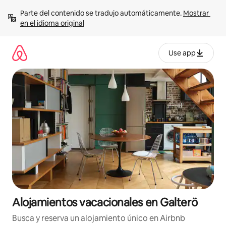
Ir
Parte del contenido se tradujo automáticamente. 
Mostrar 
al
en el idioma original
contenido
Use app
Alojamientos vacacionales en Galterö
Busca y reserva un alojamiento único en Airbnb