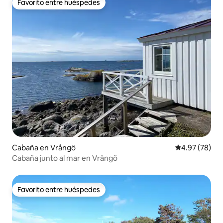
Favorito entre huéspedes
Favorito entre huéspedes
Cabaña en Vrångö
Calificación p
4.97 (78)
Cabaña junto al mar en Vrångö
Favorito entre huéspedes
Favorito entre huéspedes