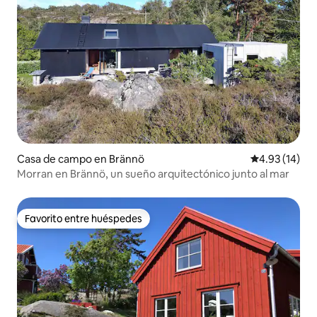
Casa de campo en Brännö
Calificación 
4.93 (14)
Morran en Brännö, un sueño arquitectónico junto al mar
Favorito entre huéspedes
Favorito entre huéspedes