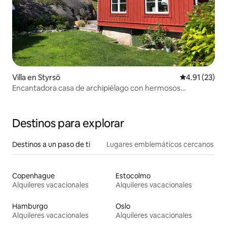
Villa en Styrsö
Calificación 
4.91 (23)
Encantadora casa de archipiélago con hermosos
alrededores
Destinos para explorar
Destinos a un paso de ti
Lugares emblemáticos cercanos
Copenhague
Estocolmo
Alquileres vacacionales
Alquileres vacacionales
Hamburgo
Oslo
Alquileres vacacionales
Alquileres vacacionales