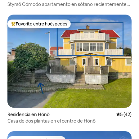
Styrsö Cómodo apartamento en sótano recientemente
renovado
Favorito entre huéspedes
De los mejores en Favorito entre huéspedes
Residencia en Hönö
Calificaci
5 (42)
Casa de dos plantas en el centro de Hönö