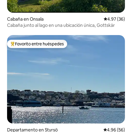
Cabaña en Onsala
Calificación p
4.97 (36)
Cabaña junto al lago en una ubicación única, Gottskär
Favorito entre huéspedes
De los mejores en Favorito entre huéspedes
Departamento en Styrsö
Calificación p
4.96 (56)