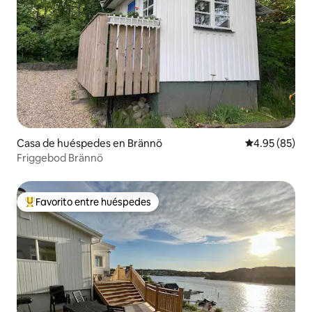
Casa de huéspedes en Brännö
Calificación p
4.95 (85)
Friggebod Brännö
Favorito entre huéspedes
De los mejores en Favorito entre huéspedes