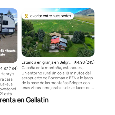
Residenci
Favorito entre huéspedes
Favorit
De los mejores en Favorito entre huéspedes
Favorit
Fox’s Lai
juegos ce
Escápate 
Yellowst
aislada y
pinos de 
completa
para 16 
exclusiva
JAM, futb
iones
para fami
Estancia en granja en Belgra
Calificación promedio: 
4.93 (245)
privacida
do
Cabaña en la montaña, estanques,
alificación promedio: 4.87 de 5; 184 evaluaciones
4.87 (184)
silvestre
manantial, vistas, 5 acres
Un entorno rural único a 18 minutos del
parrillad
 Henry's
aeropuerto de Bozeman o BZN a lo largo
alrededor
tra casa
de la base de las montañas Bridger con
solo 35 m
Lake, a
unas vistas inmejorables de las luces de la
combinac
lowstone!
ciudad a continuación. Un manantial
comodidad
21 está en
natural susurra y 4 hermosos estanques
naturalez
renta en Gallatin
re y tiene
cubiertos de lilypad con exuberantes
ratuito.
jardines. Una zona de cenador a la
tados a
sombra de un árbol con un mini playa,
 principal