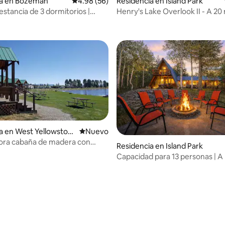
ia en Bozeman
Calificación promedio: 4.98 de 5; 56 evaluac
4.98 (56)
Residencia en Island Park
stancia de 3 dormitorios |
Henry's Lake Overlook II - A 20 
a montaña y acceso a la playa
Parque Nacional Yellowstone
a en West Yellowston
Nuevo alojamiento
Nuevo
ora cabaña de madera con
Residencia en Island Park
n West
Capacidad para 13 personas | A
de Yellowstone | Fogata