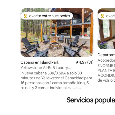
Favorito entre huéspedes
Favor
De los mejores en Favorito entre huéspedes
De los m
Departam
Acogedora
Cabaña en Island Park
Calificación promedio:
4.97 (31)
Grove. Art
ENORME S
Yellowstone AirBnB Luxury
PLANTA 
HotTub+GameRoom
¡Nueva cabaña 5BR/3.5BA a solo 30
ACONDICI
minutos de Yellowstone! Capacidad para
de vidrio 
16 personas con 1 cama tamaño king, 6
temblones
reinas y 2 camas individuales. Las
naranjos 
características incluyen una sala de
de gas pa
juegos con mesa de billar, pop-a-shot y
Servicios popula
te acurru
sala de juegos, una bañera de
Lavadora,
hidromasaje, un bar en el sótano y una
Cerca del
terraza envolvente. Disfruta de una
esquí y de