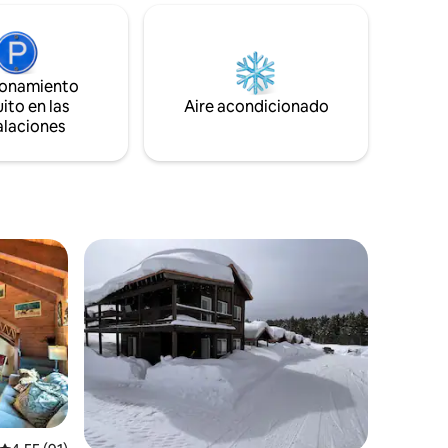
barbacoa y fogata ofrece una
as, tablas
encantadora oportunidad de
sca.
entretenimiento. Las mascotas
,
requieren una conversación previa a la
 en la
reservación y te pedimos amablemente
ionamiento
que leas las reglas de la casa antes de
ito en las
Aire acondicionado
ra 2 a 4
reservar y leas todos los detalles antes
alaciones
ta 6 si
de reservar:)
n bien.