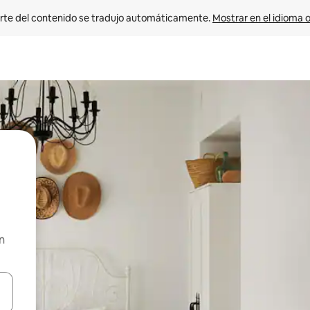
rte del contenido se tradujo automáticamente. 
Mostrar en el idioma o
n
vegar usando las teclas de las flechas hacia arriba y hacia abajo, o b