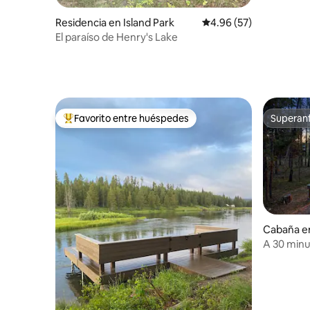
Residencia en Island Park
Calificación promedio:
4.96 (57)
El paraíso de Henry's Lake
Favorito entre huéspedes
Superanf
De los mejores en Favorito entre huéspedes
Superanf
Cabaña en
A 30 minu
apto para 