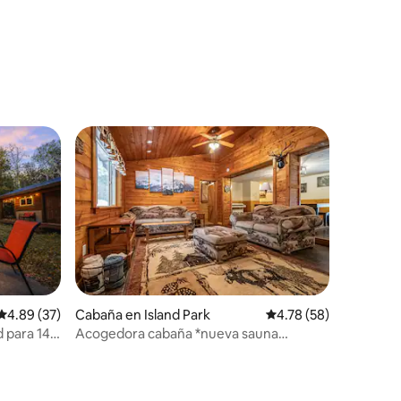
iones
Calificación promedio: 4.89 de 5; 37 evaluaciones
4.89 (37)
Cabaña en Island Park
Calificación promedio:
4.78 (58)
 para 14
Acogedora cabaña *nueva sauna
privada* cerca de la tienda de
comestibles*