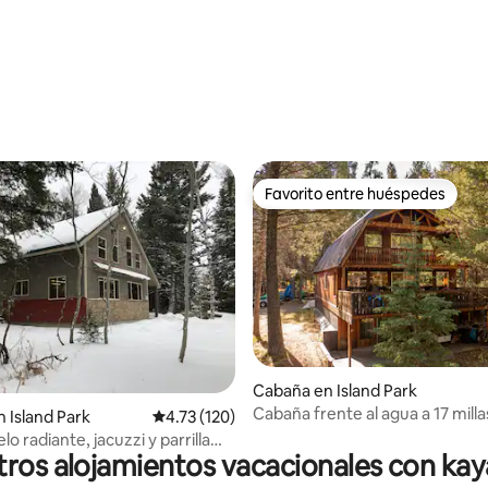
: 5.0 de 5; 19 evaluaciones
Favorito entre huéspedes
Favorito entre huéspedes
Cabaña en Island Park
Cabaña frente al agua a 17 milla
 4.73 de 5; 26 evaluaciones
 Island Park
Calificación promedio: 4.73 de 5; 120 evaluac
4.73 (120)
Yellowstone
o radiante, jacuzzi y parrilla
ros alojamientos vacacionales con ka
Yellowstone