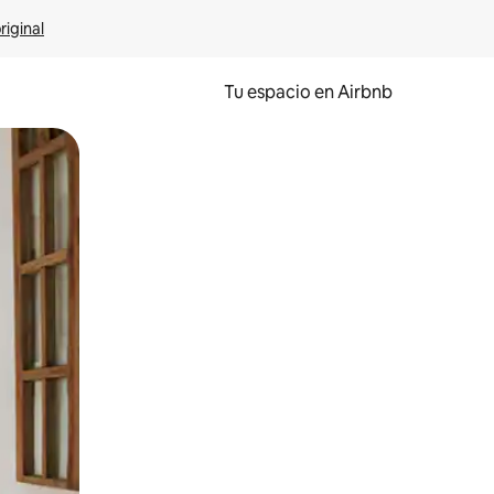
riginal
Tu espacio en Airbnb
ien tocando y deslizando la pantalla.