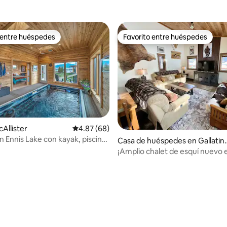
 entre huéspedes
Favorito entre huéspedes
 entre huéspedes
Favorito entre huéspedes
: 4.67 de 5; 3 evaluaciones
Allister
Calificación promedio: 4.87 de 5; 68 evaluac
4.87 (68)
n Ennis Lake con kayak, piscina
Casa de huéspedes en Gallatin
 al aire libre!
Gateway
¡Amplio chalet de esquí nuevo e
MT!