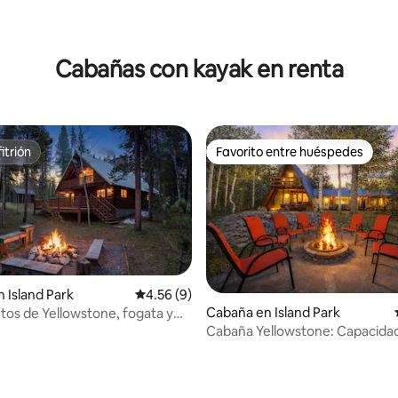
 4.96 de 5; 57 evaluaciones
Cabañas con kayak en renta
itrión
Favorito entre huéspedes
itrión
Favorito entre huéspedes
 Island Park
Calificación promedio: 4.56 de 5; 9 evaluac
4.56 (9)
Cabaña en Island Park
tos de Yellowstone, fogata y
familias
Cabaña Yellowstone: Capacidad
personas · Barracas · Jacuzzi