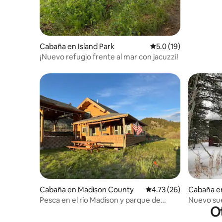
Cabaña en Island Park
Calificación promedio
5.0 (19)
¡Nuevo refugio frente al mar con jacuzzi!
Cabaña en Madison County
Calificación promedio:
4.73 (26)
Cabaña en
Pesca en el río Madison y parque de
Nuevo suel
Ot
Yellowstone
cerca de 