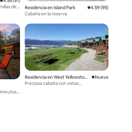
iones
Calificación promedio: 4.55 de 5; 91 evaluaciones
4.55 (91)
millas del
Residencia en Island Park
Calificación promedio:
4.59 (95)
Cabaña en la reserva
Residencia en West Yellowston
Nuevo alojamiento
Nuevo
e
Preciosa cabaña con vistas
impresionantes en West
 minutos