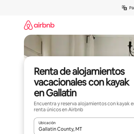
Ir
Pa
al
contenido
Renta de alojamientos
vacacionales con kayak
en Gallatin
Encuentra y reserva alojamientos con kayak e
renta únicos en Airbnb
Ubicación
Cuando los resultados estén disponibles, podrás na