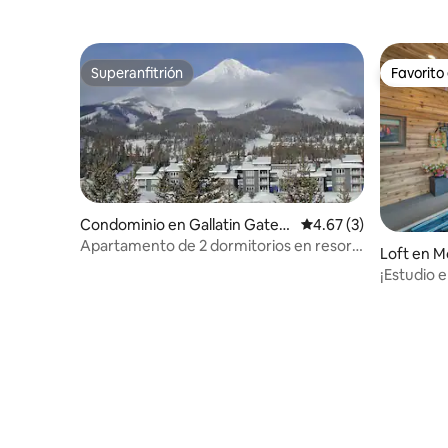
Superanfitrión
Favorito
Superanfitrión
Favorito
Condominio en Gallatin Gatew
Calificación promedio
4.67 (3)
ay
Apartamento de 2 dormitorios en resort
Loft en Mc
en Big Sky, a los pies de Lone Mountain
¡Estudio e
y chimenea