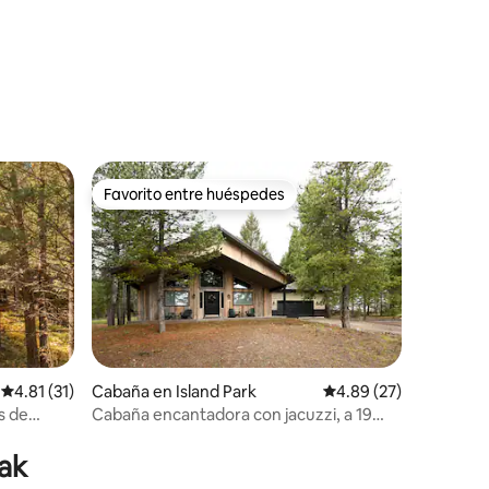
Favorito entre huéspedes
Favorito entre huéspedes
Calificación promedio: 4.81 de 5; 31 evaluaciones
4.81 (31)
Cabaña en Island Park
Calificación promedio:
4.89 (27)
s de
Cabaña encantadora con jacuzzi, a 19
iones
millas de Yellowstone
yak