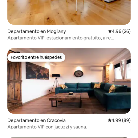
Departamento en Mogilany
Calificación p
4.96 (26)
Apartamento VIP, estacionamiento gratuito, aire
acondicionado, 400 MB
Favorito entre huéspedes
Favorito entre huéspedes
Departamento en Cracovia
Calificación p
4.99 (89)
Apartamento VIP con jacuzzi y sauna.