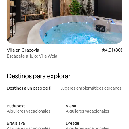
Villa en Cracovia
Calificación 
4.91 (80)
Escápate al lujo: Villa Wola
Destinos para explorar
Destinos a un paso de ti
Lugares emblemáticos cercanos
Budapest
Viena
Alquileres vacacionales
Alquileres vacacionales
Bratislava
Dresde
Alquileres vacacionales
Alquileres vacacionales