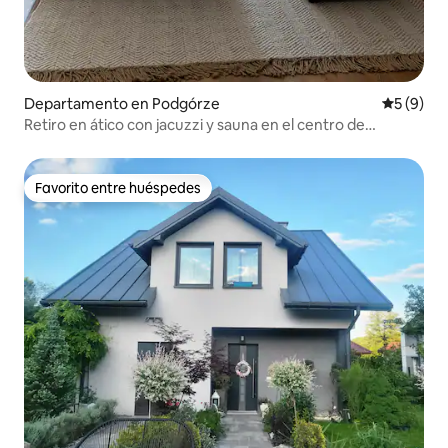
Departamento en Podgórze
Calificac
5 (9)
Retiro en ático con jacuzzi y sauna en el centro de
Cracovia
Favorito entre huéspedes
Favorito entre huéspedes