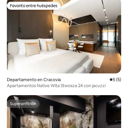
Favorito entre huéspedes
Favorito entre huéspedes
Departamento en Cracovia
Calificac
5 (5)
Apartamentos Native Wita Stwosza 24 con jacuzzi
Superanfitrión
Superanfitrión