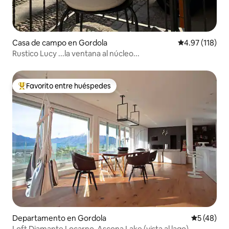
Casa de campo en Gordola
Calificación p
4.97 (118)
Rustico Lucy ...la ventana al núcleo...
Favorito entre huéspedes
De los mejores en Favorito entre huéspedes
Departamento en Gordola
Calificaci
5 (48)
Loft Diamante Locarno-Ascona Lake (vista al lago)