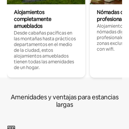
Alojamientos
Nómadas digit
completamente
profesionales 
amueblados
Alojamientos 
nómadas digita
Desde cabañas pacíficas en
profesionales d
las montañas hasta prácticos
zonas exclusiva
departamentos en el medio
con wifi.
de la ciudad, estos
alojamientos amueblados
tienen todas las amenidades
de un hogar.
Amenidades y ventajas para estancias
largas