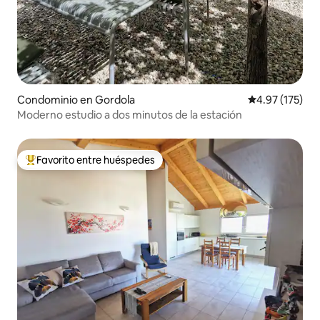
Condominio en Gordola
Calificación p
4.97 (175)
Moderno estudio a dos minutos de la estación
Favorito entre huéspedes
De los mejores en Favorito entre huéspedes