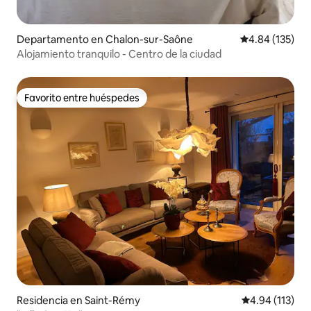
Departamento en Chalon-sur-Saône
Calificación p
4.84 (135)
Alojamiento tranquilo - Centro de la ciudad
Favorito entre huéspedes
Favorito entre huéspedes
Residencia en Saint-Rémy
Calificación p
4.94 (113)