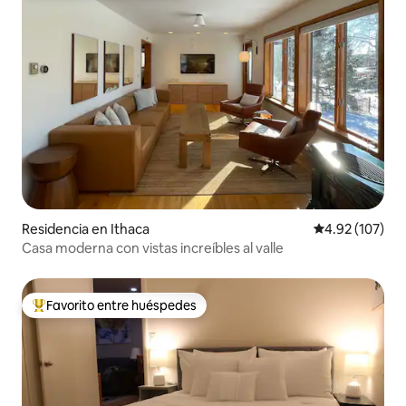
Residencia en Ithaca
Calificación p
4.92 (107)
Casa moderna con vistas increíbles al valle
Favorito entre huéspedes
De los mejores en Favorito entre huéspedes