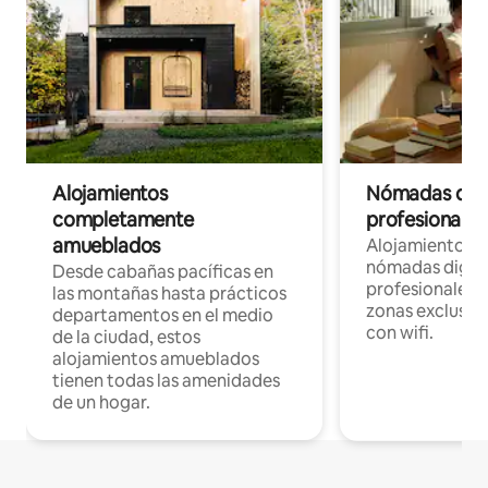
Alojamientos
Nómadas digit
completamente
profesionales 
amueblados
Alojamientos 
nómadas digita
Desde cabañas pacíficas en
profesionales d
las montañas hasta prácticos
zonas exclusiva
departamentos en el medio
con wifi.
de la ciudad, estos
alojamientos amueblados
tienen todas las amenidades
de un hogar.