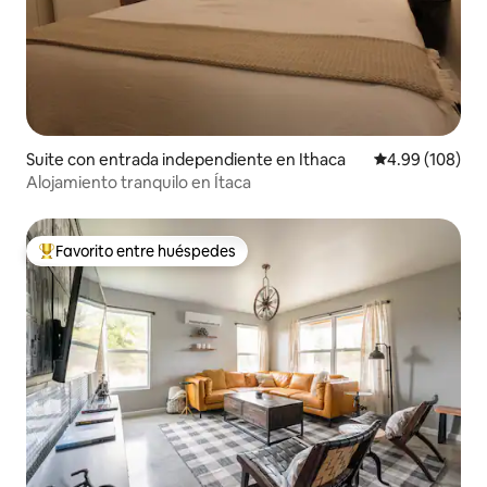
Suite con entrada independiente en Ithaca
Calificación pr
4.99 (108)
Alojamiento tranquilo en Ítaca
Favorito entre huéspedes
De los mejores en Favorito entre huéspedes