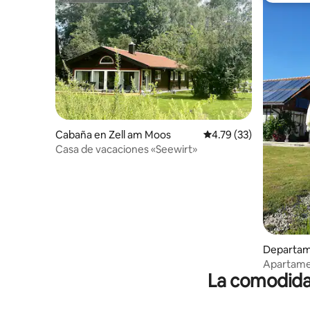
Cabaña en Zell am Moos
Calificación promedio:
4.79 (33)
Casa de vacaciones «Seewirt»
Departam
Apartamen
La comodidad
Salzburg