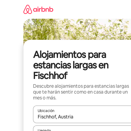
Ir
al
contenido
Alojamientos para
estancias largas en
Fischhof
Descubre alojamientos para estancias largas
que te harán sentir como en casa durante un
mes o más.
Ubicación
Cuando los resultados estén disponibles, podrás na
Llegada