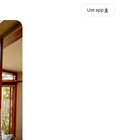
Use app
ien tocando y deslizando la pantalla.