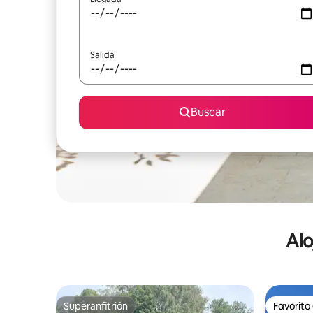
Salida
Buscar
Alo
Superanfitrión
Favorito
Superanfitrión
Favorito