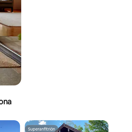
zona
Superanfitrión
Superanfitrión