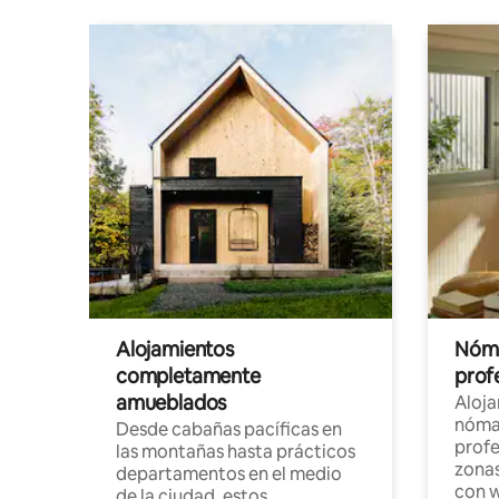
Alojamientos
Nóma
completamente
profe
amueblados
Aloj
nómad
Desde cabañas pacíficas en
profe
las montañas hasta prácticos
zonas
departamentos en el medio
con w
de la ciudad, estos