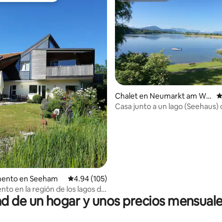
Chalet en Neumarkt am Wall
C
 4.79 de 5; 33 evaluaciones
ersee
Casa junto a un lago (Seehaus)
Salzburgo, Austria
ento en Seeham
Calificación promedio: 4.94 de 5; 105 evaluac
4.94 (105)
to en la región de los lagos de
 de un hogar y unos precios mensuale
o