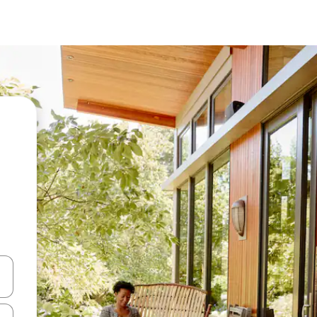
vegar usando las teclas de las flechas hacia arriba y hacia abajo, o b