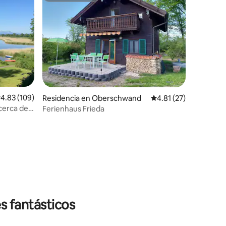
alificación promedio: 4.83 de 5; 109 evaluaciones
4.83 (109)
Residencia en Oberschwand
Calificación promedio
4.81 (27)
 cerca de
Ferienhaus Frieda
iones
s fantásticos