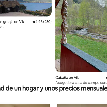
n granja en Vik
Calificación promedio: 4.95 de 5; 230 evaluac
4.95 (230)
va
4.96 de 5; 129 evaluaciones
Cabaña en Vik
Acogedora casa de campo con
 de un hogar y unos precios mensuale
chimenea interior