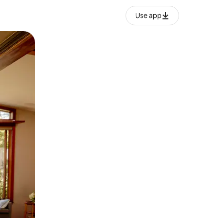
Use app
ien tocando y deslizando la pantalla.