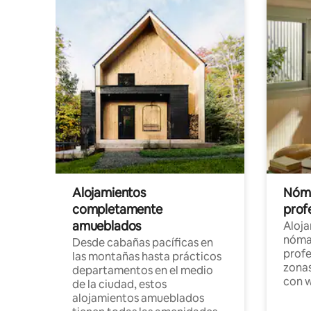
Alojamientos
Nóma
completamente
profe
amueblados
Aloj
nómad
Desde cabañas pacíficas en
profe
las montañas hasta prácticos
zonas
departamentos en el medio
con w
de la ciudad, estos
alojamientos amueblados