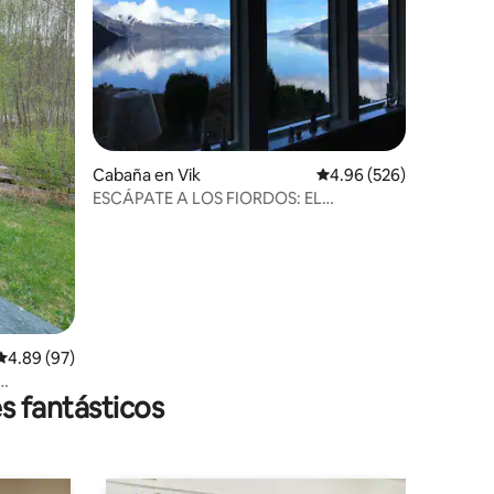
iones
Cabaña en Vik
Calificación promedio: 
4.96 (526)
ESCÁPATE A LOS FIORDOS: EL
ROMÁNTICO SOGNEFJORD
Calificación promedio: 4.89 de 5; 97 evaluaciones
4.89 (97)
s fantásticos