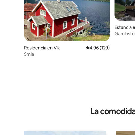
Estancia e
Gamlasto
Residencia en Vik
Calificación promedio: 
4.96 (129)
Smia
La comodidad