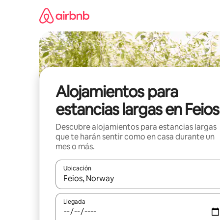
Ir
al
contenido
Alojamientos para
estancias largas en Feios
Descubre alojamientos para estancias largas
que te harán sentir como en casa durante un
mes o más.
Ubicación
Cuando los resultados estén disponibles, podrás na
Llegada