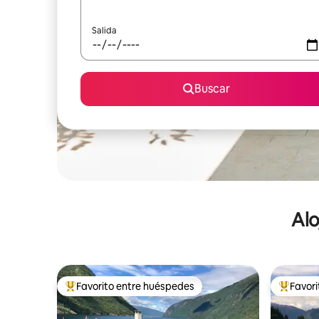
Salida
Buscar
Alo
Favorito entre huéspedes
Favor
De los mejores en Favorito entre huéspedes
De los m