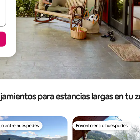
jamientos para estancias largas en tu 
ito entre huéspedes
Favorito entre huéspedes
ejores en Favorito entre huéspedes
Favorito entre huéspedes