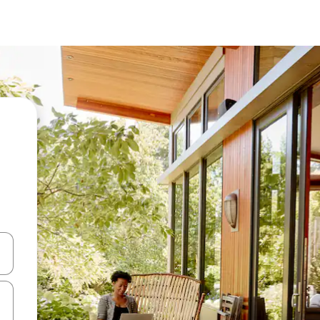
vegar usando las teclas de las flechas hacia arriba y hacia abajo, o b