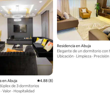
Residencia en Abuja
Elegante de un dormitorio con
moderno
Ubicación
·
Limpieza
·
Precisión
a en Abuja
Calificación promedio: 4.88 de 5; 8 evaluac
4.88 (8)
dúplex de 3 dormitorios
dio: 5 de 5; 5 evaluaciones
·
Valor
·
Hospitalidad