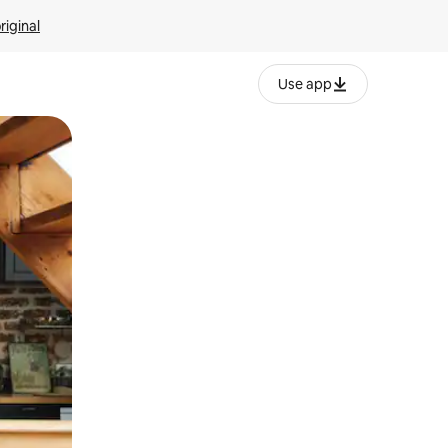
riginal
Use app
ien tocando y deslizando la pantalla.