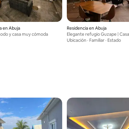
a en Abuja
Residencia en Abuja
 todo y casa muy cómoda
Elegante refugio Guzape | Casa
de 4 dormitorios
Ubicación
·
Familiar
·
Estado