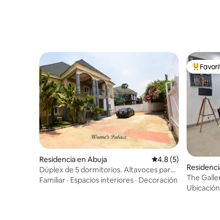
Favor
De los m
Residencia en Abuja
Calificación promedi
4.8 (5)
Residenci
Dúplex de 5 dormitorios. Altavoces para
The Gall
fiestas. Wifi Star-Link.
Familiar
·
Espacios interiores
·
Decoración
Ubicación