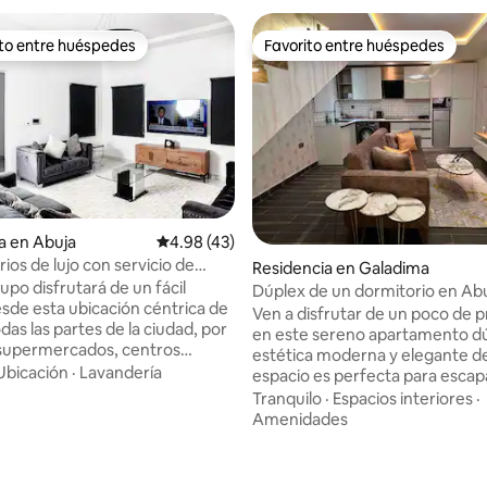
ito entre huéspedes
Favorito entre huéspedes
ejores en Favorito entre huéspedes
Favorito entre huéspedes
a en Abuja
Calificación promedio: 4.98 de 5; 43 evaluac
4.98 (43)
ios de lujo con servicio de
Residencia en Galadima
tricidad/wifi las 24 horas
upo disfrutará de un fácil
Dúplex de un dormitorio en Ab
sde esta ubicación céntrica de
[Geranium in Boa Vida]
Ven a disfrutar de un poco de p
das las partes de la ciudad, por
en este sereno apartamento dú
 4.95 de 5; 21 evaluaciones
supermercados, centros
estética moderna y elegante d
es y mucho más. Disfrutarás de
Ubicación
·
Lavandería
espacio es perfecta para esca
les vistas desde tu balcón. Toda
pareja o viajeros solitarios. Está
Tranquilo
·
Espacios interiores
·
ene capacidad para hasta 6
totalmente amueblado + ubica
Amenidades
s. Los huéspedes pueden
finca segura. El espacio cuenta 
 de la llegada autónoma con una
gratuito y súper rápido y ampli
eguridad. La propiedad se
de estacionamiento. La cocina está