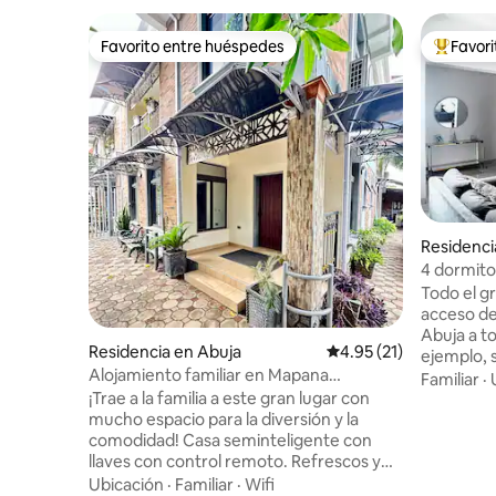
Favorito entre huéspedes
Favor
Favorito entre huéspedes
De los m
Residenci
4 dormitor
chef. Elec
Todo el gr
acceso de
Abuja a to
Residencia en Abuja
Calificación promedio:
4.95 (21)
ejemplo, 
Alojamiento familiar en Mapana
comercial
Familiar
·
Guesthouse
¡Trae a la familia a este gran lugar con
las increíb
mucho espacio para la diversión y la
la casa ti
comodidad! Casa seminteligente con
huéspede
llaves con control remoto. Refrescos y
disfrutar
agua complementarios. Cocina
caja de s
Ubicación
·
Familiar
·
Wifi