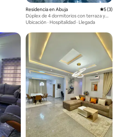
Residencia en Abuja
Calificación prom
5 (3)
Dúplex de 4 dormitorios con terraza y
sala de fitness
Ubicación
·
Hospitalidad
·
Llegada
iones