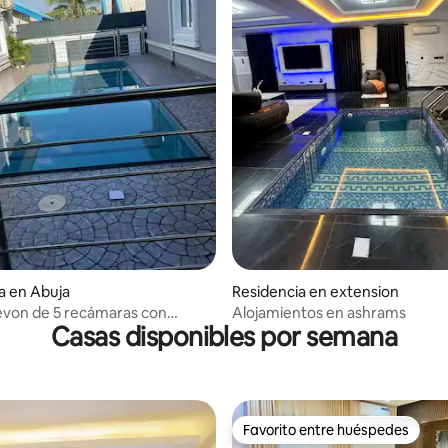
a en Abuja
Residencia en extension
Devon de 5 recámaras con
Alojamientos en ashrams
Casas disponibles por semana
cerrada en Sun City Abuja
Favorito entre huéspedes
Favorito entre huéspedes