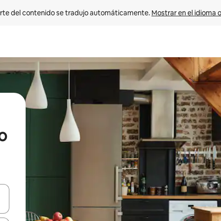
rte del contenido se tradujo automáticamente. 
Mostrar en el idioma o
o
vegar usando las teclas de las flechas hacia arriba y hacia abajo, o b