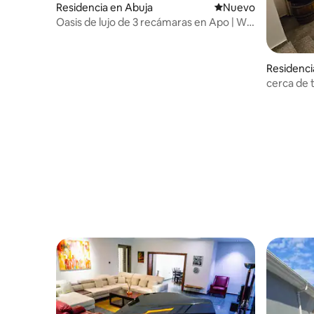
Residencia en Abuja
Nuevo alojamiento
Nuevo
Oasis de lujo de 3 recámaras en Apo | Wi-
Fi rápido
Residenci
cerca de