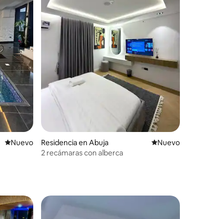
Nuevo alojamiento
Nuevo
Residencia en Abuja
Nuevo alojamiento
Nuevo
2 recámaras con alberca