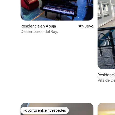
Residencia en Abuja
Nuevo alojamiento
Nuevo
Desembarco del Rey.
Residenci
Villa de 
alberca, 
Favorito entre huéspedes
Favorito entre huéspedes