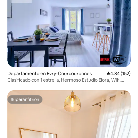
Departamento en Évry-Courcouronnes
Calificación p
4.84 (152)
Clasificado con 1 estrella, Hermoso Estudio Elora, Wifi,
Netflix
Superanfitrión
Superanfitrión