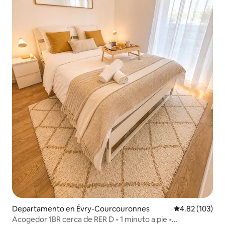
Departamento en Évry-Courcouronnes
Calificación p
4.82 (103)
Acogedor 1BR cerca de RER D • 1 minuto a pie •