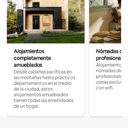
Alojamientos
Nómadas digit
completamente
profesionales 
amueblados
Alojamientos 
nómadas digita
Desde cabañas pacíficas en
profesionales d
las montañas hasta prácticos
zonas exclusiva
departamentos en el medio
con wifi.
de la ciudad, estos
alojamientos amueblados
tienen todas las amenidades
de un hogar.