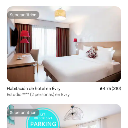
Estacionamiento gratuito
Superanfitrión
Superanfitrión
Habitación de hotel en Évry
Calificación p
4.75 (310)
Estudio **** (2 personas) en Evry
Superanfitrión
Superanfitrión