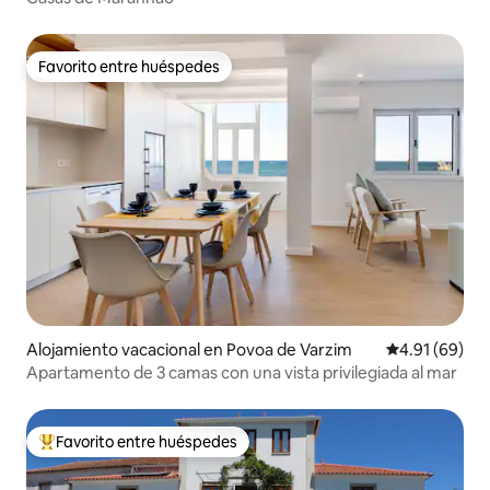
Favorito entre huéspedes
Favorito entre huéspedes
Alojamiento vacacional en Povoa de Varzim
Calificación 
4.91 (69)
Apartamento de 3 camas con una vista privilegiada al mar
Favorito entre huéspedes
De los mejores en Favorito entre huéspedes