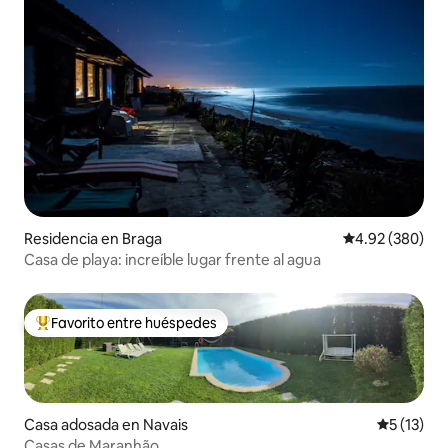
Residencia en Braga
Calificación pr
4.92 (380)
Casa de playa: increíble lugar frente al agua
Favorito entre huéspedes
De los mejores en Favorito entre huéspedes
Casa adosada en Navais
Calificaci
5 (13)
Casas de Maranhão