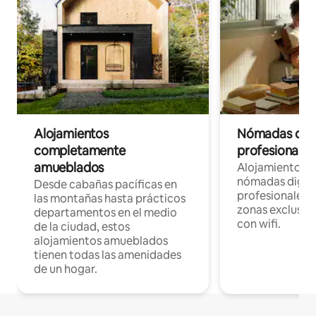
Alojamientos
Nómadas digit
completamente
profesionales 
amueblados
Alojamientos 
nómadas digita
Desde cabañas pacíficas en
profesionales d
las montañas hasta prácticos
zonas exclusiva
departamentos en el medio
con wifi.
de la ciudad, estos
alojamientos amueblados
tienen todas las amenidades
de un hogar.