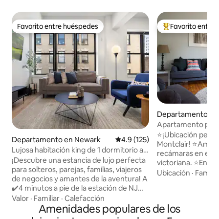
Favorito entre huéspedes
Favorito entre
Favorito entre huéspedes
De los mejores en
Departamento en 
Apartamento priva
dormitorios - Prim
⭐️¡Ubicación perf
Departamento en Newark
Calificación promedio: 4.9 de 5
4.9 (125)
Montclair! ⭐️Ampl
Lujosa habitación king de 1 dormitorio a
recámaras en el p
25 minutos de Nueva York y a 4 minutos
¡Descubre una estancia de lujo perfecta
victoriana. ⭐️Entra
de Prudential/Penn
para solteros, parejas, familias, viajeros
⭐️Estacionamiento 
Ubicación
·
Familia
de negocios y amantes de la aventura! A
1-2 autos. ⭐️Cocina totalmente equipada
✔️4 minutos a pie de la estación de NJ
con estufa de gas, 
Penn (tren a Nueva York en menos de 30
Valor
·
Familiar
·
Calefacción
microondas, cafet
minutos) y del Prudential Center. A
Amenidades populares de los
congelador. ⭐️Ca
✔️menos de 15 minutos del aeropuerto
cómodas. ⭐️Wi-Fi potente y televisión