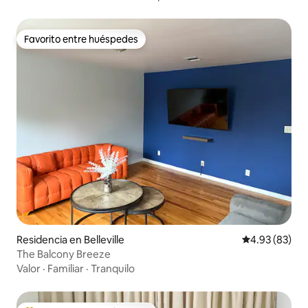
Favorito entre huéspedes
Favorito entre huéspedes
Residencia en Belleville
Calificación p
4.93 (83)
The Balcony Breeze
Valor
·
Familiar
·
Tranquilo