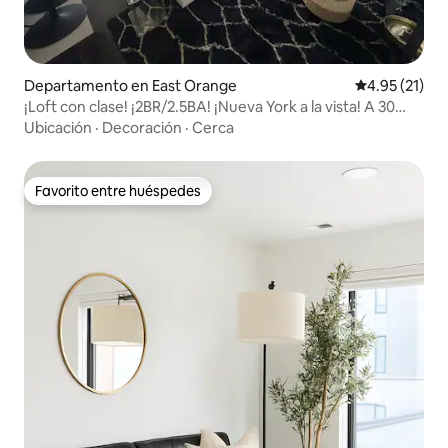
Departamento en East Orange
Calificación 
4.95 (21)
¡Loft con clase! ¡2BR/2.5BA! ¡Nueva York a la vista! A 30
minutos de NYC
Ubicación
·
Decoración
·
Cerca
Favorito entre huéspedes
Favorito entre huéspedes