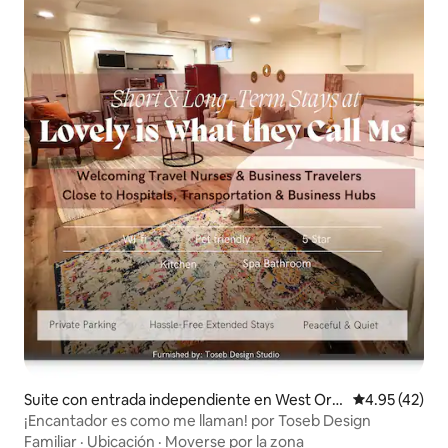
Suite con entrada independiente en West Ora
Calificación 
4.95 (42)
nge
¡Encantador es como me llaman! por Toseb Design
Familiar
·
Ubicación
·
Moverse por la zona