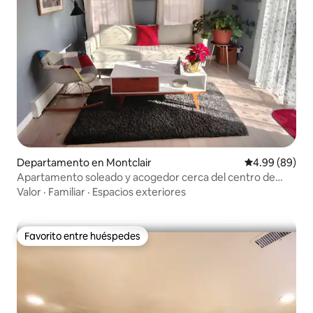
Departamento en Montclair
Calificación p
4.99 (89)
Apartamento soleado y acogedor cerca del centro de
Montclair y de Nueva York
Valor
·
Familiar
·
Espacios exteriores
Favorito entre huéspedes
Favorito entre huéspedes