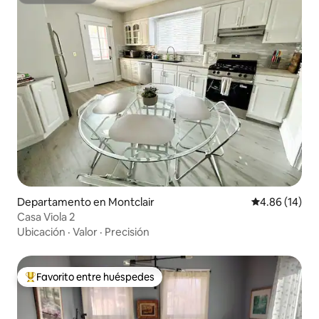
Superanfitrión
Departamento en Montclair
Calificación 
4.86 (14)
Casa Viola 2
Ubicación
·
Valor
·
Precisión
Favorito entre huéspedes
De los mejores en Favorito entre huéspedes