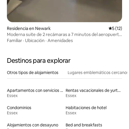
Residencia en Newark
Calificaci
5 (12)
Moderna suite de 2 recámaras a 7 minutos del aeropuerto
EWR de Newark
Familiar
·
Ubicación
·
Amenidades
Destinos para explorar
Otros tipos de alojamientos
Lugares emblemáticos cercanos
Apartamentos con servicios incluidos vacacionales
Rentas vacacionales de yurtas con jacuzzi
Essex
Essex
Condominios
Habitaciones de hotel
Essex
Essex
Alojamientos con desayuno
Bed and breakfasts