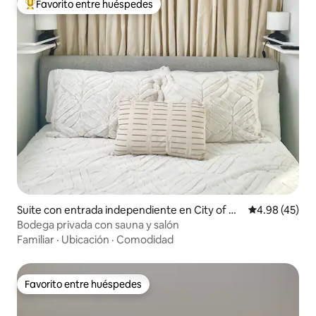
Favorito entre huéspedes
De los mejores en Favorito entre huéspedes
Suite con entrada independiente en City of Or
Calificación 
4.98 (45)
ange
Bodega privada con sauna y salón
Familiar
·
Ubicación
·
Comodidad
Favorito entre huéspedes
Favorito entre huéspedes