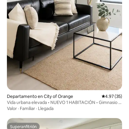
Departamento en City of Orange
Calificación 
4.97 (35)
Vida urbana elevada • NUEVO 1 HABITACIÓN • Gimnasio •
Tren de la ciudad de Nueva York a 1 cuadra
Valor
·
Familiar
·
Llegada
Superanfitrión