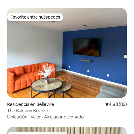
Favorito entre huéspedes
Favorito entre huéspedes
Residencia en Belleville
Calificación p
4.93 (83)
The Balcony Breeze
Ubicación
·
Valor
·
Aire acondicionado