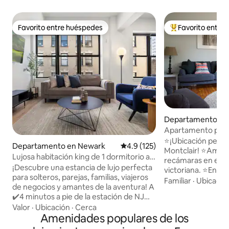
Favorito entre huéspedes
Favorito entre
Favorito entre huéspedes
De los mejores en
Departamento en 
Apartamento priva
dormitorios - Prim
⭐️¡Ubicación perf
Departamento en Newark
Calificación promedio: 4.9 de 5
4.9 (125)
Montclair! ⭐️Ampl
Lujosa habitación king de 1 dormitorio a
recámaras en el p
25 minutos de Nueva York y a 4 minutos
¡Descubre una estancia de lujo perfecta
victoriana. ⭐️Entra
de Prudential/Penn
para solteros, parejas, familias, viajeros
⭐️Estacionamiento 
Familiar
·
Ubicació
de negocios y amantes de la aventura! A
1-2 autos. ⭐️Cocina totalmente equipada
✔️4 minutos a pie de la estación de NJ
con estufa de gas, 
Penn (tren a Nueva York en menos de 30
Valor
·
Ubicación
·
Cerca
microondas, cafet
minutos) y del Prudential Center. A
Amenidades populares de los
congelador. ⭐️Ca
✔️menos de 15 minutos del aeropuerto
cómodas. ⭐️Wi-Fi potente y televisión