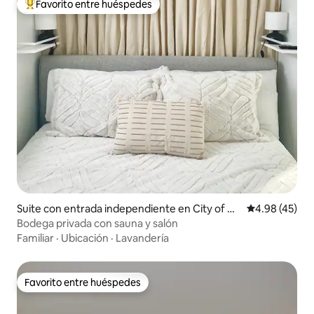
Favorito entre huéspedes
De los mejores en Favorito entre huéspedes
Suite con entrada independiente en City of Or
Calificación 
4.98 (45)
ange
Bodega privada con sauna y salón
Familiar
·
Ubicación
·
Lavandería
Favorito entre huéspedes
Favorito entre huéspedes