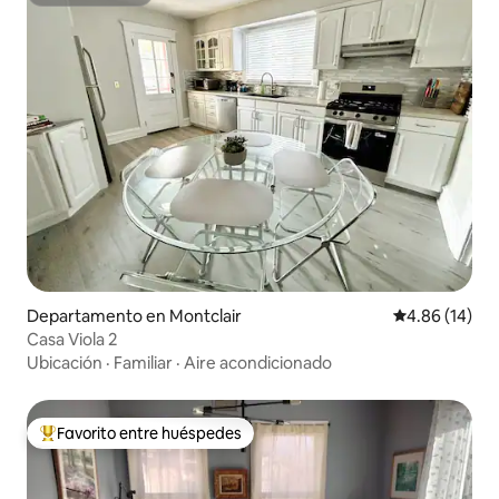
Superanfitrión
Departamento en Montclair
Calificación 
4.86 (14)
Casa Viola 2
Ubicación
·
Familiar
·
Aire acondicionado
Favorito entre huéspedes
De los mejores en Favorito entre huéspedes