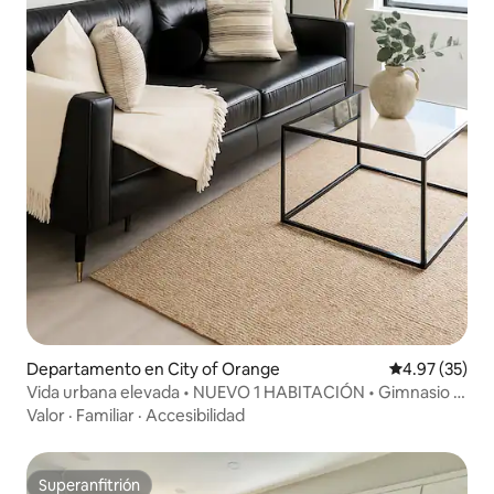
Departamento en City of Orange
Calificación 
4.97 (35)
Vida urbana elevada • NUEVO 1 HABITACIÓN • Gimnasio •
Tren de la ciudad de Nueva York a 1 cuadra
Valor
·
Familiar
·
Accesibilidad
Superanfitrión