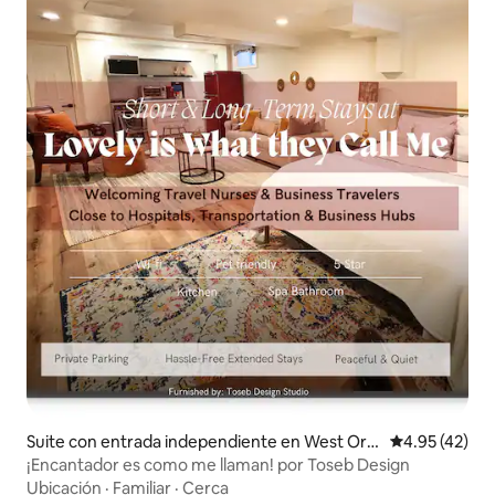
Suite con entrada independiente en West Ora
Calificación 
4.95 (42)
nge
¡Encantador es como me llaman! por Toseb Design
Ubicación
·
Familiar
·
Cerca