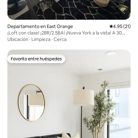
Departamento en East Orange
Calificación 
4.95 (21)
¡Loft con clase! ¡2BR/2.5BA! ¡Nueva York a la vista! A 30
minutos de NYC
Ubicación
·
Limpieza
·
Cerca
Favorito entre huéspedes
Favorito entre huéspedes