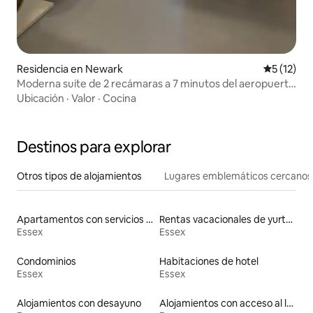
Residencia en Newark
Calificaci
5 (12)
Moderna suite de 2 recámaras a 7 minutos del aeropuerto
EWR de Newark
Ubicación
·
Valor
·
Cocina
Destinos para explorar
Otros tipos de alojamientos
Lugares emblemáticos cercanos
Apartamentos con servicios incluidos vacacionales
Rentas vacacionales de yurtas con jacuzzi
Essex
Essex
Condominios
Habitaciones de hotel
Essex
Essex
Alojamientos con desayuno
Alojamientos con acceso al lago