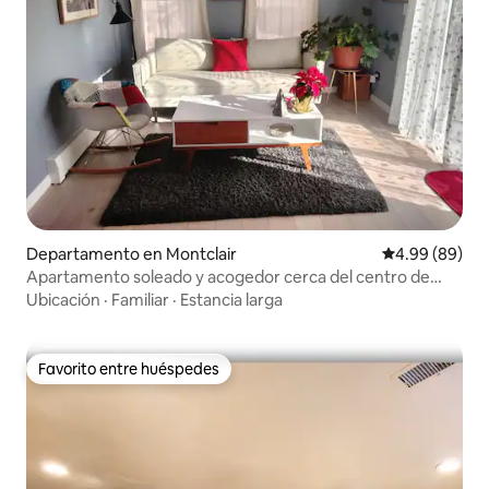
Departamento en Montclair
Calificación p
4.99 (89)
Apartamento soleado y acogedor cerca del centro de
Montclair y de Nueva York
Ubicación
·
Familiar
·
Estancia larga
Favorito entre huéspedes
Favorito entre huéspedes