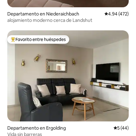
Departamento en Niederaichbach
Calificación pr
4.94 (472)
alojamiento moderno cerca de Landshut
Favorito entre huéspedes
De los mejores en Favorito entre huéspedes
Departamento en Ergolding
Calificaci
5 (44)
Vida sin barreras