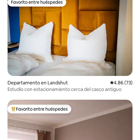
Favorito entre huéspedes
Favorito entre huéspedes
Departamento en Landshut
Calificación p
4.86 (73)
Estudio con estacionamiento cerca del casco antiguo
Favorito entre huéspedes
De los mejores en Favorito entre huéspedes