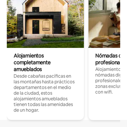
Alojamientos
Nómadas digit
completamente
profesionales 
amueblados
Alojamientos 
nómadas digita
Desde cabañas pacíficas en
profesionales d
las montañas hasta prácticos
zonas exclusiva
departamentos en el medio
con wifi.
de la ciudad, estos
alojamientos amueblados
tienen todas las amenidades
de un hogar.