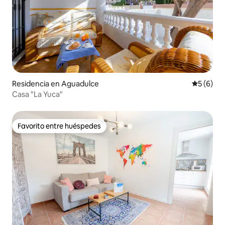
Residencia en Aguadulce
Calificac
5 (6)
Casa "La Yuca"
Favorito entre huéspedes
Favorito entre huéspedes