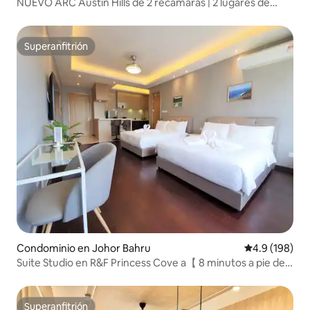
NUEVO ARC Austin Hills de 2 recámaras | 2 lugares de
estacionamiento + Netflix
Superanfitrión
Superanfitrión
Condominio en Johor Bahru
Calificación 
4.9 (198)
Suite Studio en R&F Princess Cove a【 8 minutos a pie de
CIQ】
Superanfitrión