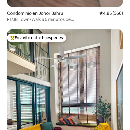
Condominio en Johor Bahru
Calificación pr
4.85 (366)
R1/JB Town/Walk a 5 minutos de
MidvalleySouthkey/Netflix
Favorito entre huéspedes
De los mejores en Favorito entre huéspedes