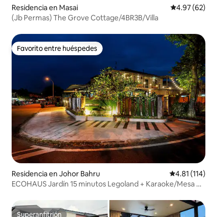
Residencia en Masai
Calificación p
4.97 (62)
(Jb Permas) The Grove Cottage/4BR3B/Villa
Favorito entre huéspedes
Favorito entre huéspedes
Residencia en Johor Bahru
Calificación p
4.81 (114)
ECOHAUS Jardín 15 minutos Legoland + Karaoke/Mesa de
billar
Superanfitrión