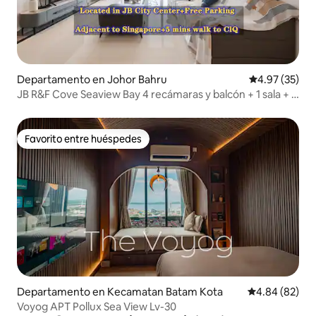
Departamento en Johor Bahru
Calificación 
4.97 (35)
JB R&F Cove Seaview Bay 4 recámaras y balcón + 1 sala + 3
recámaras
Favorito entre huéspedes
Favorito entre huéspedes
Departamento en Kecamatan Batam Kota
Calificación p
4.84 (82)
Voyog APT Pollux Sea View Lv-30