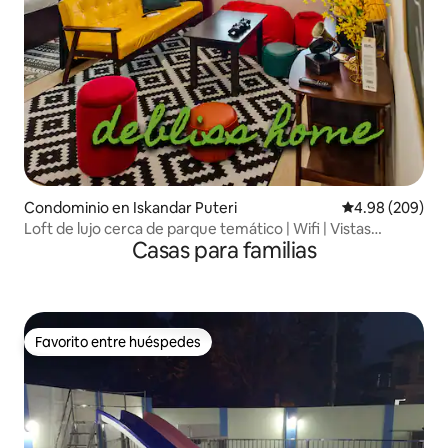
Condominio en Iskandar Puteri
Calificación pr
4.98 (209)
Loft de lujo cerca de parque temático | Wifi | Vistas
Casas para familias
increíbles
Favorito entre huéspedes
Favorito entre huéspedes