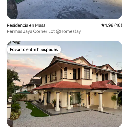
Residencia en Masai
Calificación p
4.98 (48)
Permas Jaya Corner Lot @Homestay
Favorito entre huéspedes
Favorito entre huéspedes