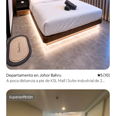
Departamento en Johor Bahru
Calificaci
5 (10)
A poca distancia a pie de KSL Mall | Suite industrial de 2
recámaras | 4-5 personas
Superanfitrión
Superanfitrión