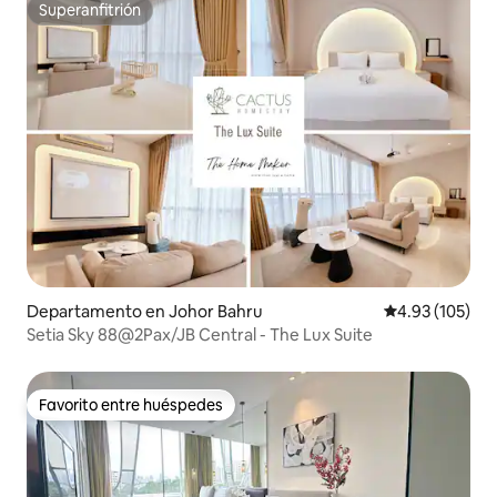
Superanfitrión
Superanfitrión
Departamento en Johor Bahru
Calificación p
4.93 (105)
Setia Sky 88@2Pax/JB Central - The Lux Suite
Favorito entre huéspedes
Favorito entre huéspedes