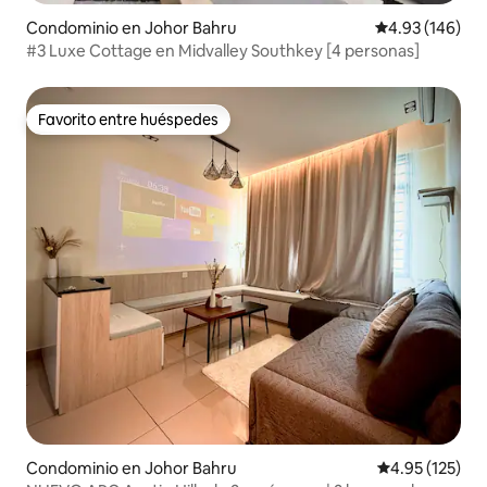
Condominio en Johor Bahru
Calificación pr
4.93 (146)
#3 Luxe Cottage en Midvalley Southkey [4 personas]
Favorito entre huéspedes
Favorito entre huéspedes
Condominio en Johor Bahru
Calificación p
4.95 (125)