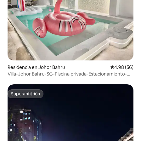
Residencia en Johor Bahru
Calificación p
4.98 (56)
Villa-Johor Bahru-SG-Piscina privada-Estacionamiento-
Sentosa
Superanfitrión
Superanfitrión