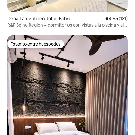
Departamento en Johor Bahru
Calificación p
4.95 (131)
R&F Seine Region 4 dormitorios con vistas a la piscina y al
mar @14-16pax
Favorito entre huéspedes
Favorito entre huéspedes