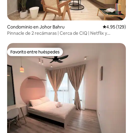
Condominio en Johor Bahru
Calificación p
4.95 (129)
Pinnacle de 2 recámaras | Cerca de CIQ | Netflix y
estacionamiento gratuito
Favorito entre huéspedes
Favorito entre huéspedes