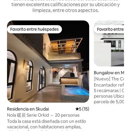
tienen excelentes calificaciones por su ubicación y
limpieza, entre otros aspectos.
Favorito entre huéspedes
Favorito entre h
Favorito entre huéspedes
Favorito entre h
Bungalow en Masa
[Nuevo] The Colon
5 habitaciones - 
Encantador refugio
de billar
5 recámaras | Cap
personas Ubicada en una espaciosa
parcela de 5,000 p
casa de estilo colo
Residencia en Skudai
Calificación promedio: 5 de 
5 (15)
bellamente diseña
Nola 暖居 Serie Orkid ～ 20 personas
familias, grupos 
Toda la casa está diseñada con un estilo
viajan juntos. Aspectos destacados: • 5
vacacional, con habitaciones amplias,
recámaras (4 con b