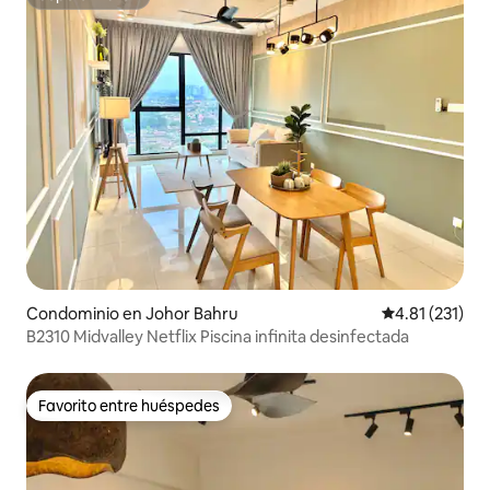
Superanfitrión
Condominio en Johor Bahru
Calificación p
4.81 (231)
B2310 Midvalley Netflix Piscina infinita desinfectada
Favorito entre huéspedes
Favorito entre huéspedes