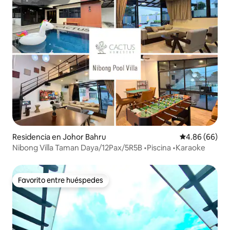
Superanfitrión
Residencia en Johor Bahru
Calificación p
4.86 (66)
Nibong Villa Taman Daya/12Pax/5R5B •Piscina •Karaoke
Favorito entre huéspedes
Favorito entre huéspedes