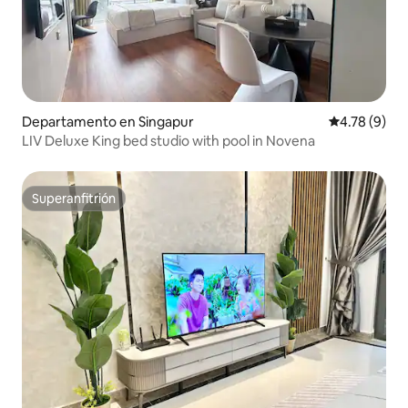
Departamento en Singapur
Calificación
4.78 (9)
LIV Deluxe King bed studio with pool in Novena
Superanfitrión
Superanfitrión