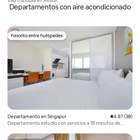
Villa tranquila en Austin
Departamentos con aire acondicionado
Favorito entre huéspedes
Favorito entre huéspedes
Departamento en Singapur
Calificación p
4.87 (38)
Departamento estudio con servicios a 18 minutos de
Marina Bay Sands