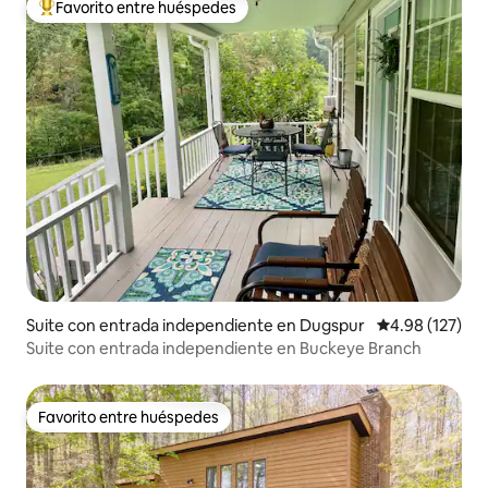
Favorito entre huéspedes
De los mejores en Favorito entre huéspedes
Suite con entrada independiente en Dugspur
Calificación p
4.98 (127)
Suite con entrada independiente en Buckeye Branch
Favorito entre huéspedes
Favorito entre huéspedes