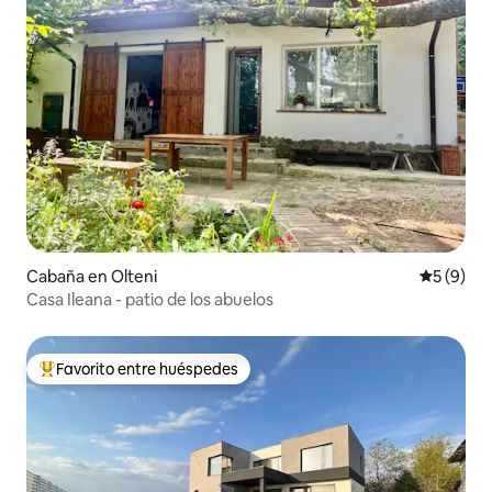
Cabaña en Olteni
Calificac
5 (9)
Casa Ileana - patio de los abuelos
Favorito entre huéspedes
De los mejores en Favorito entre huéspedes