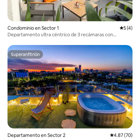
Condominio en Sector 1
Calificac
5 (4)
Departamento ultra céntrico de 3 recámaras con
espectacular terraza soleada
Superanfitrión
Superanfitrión
Departamento en Sector 2
Calificación p
4.87 (70)