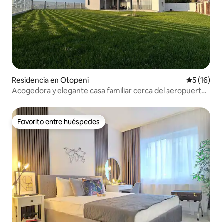
Residencia en Otopeni
Calificaci
5 (16)
Acogedora y elegante casa familiar cerca del aeropuerto
OTP
Favorito entre huéspedes
Favorito entre huéspedes