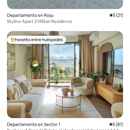
Departamento en Roșu
Calificaci
5 (21)
Skyline Apart 2 Militari Residence
Favorito entre huéspedes
De los mejores en Favorito entre huéspedes
Departamento en Sector 1
Calificaci
5 (81)