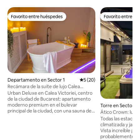
Favorito entre huéspedes
Favorito entre h
Favorito entre huéspedes
Favorito entre h
Departamento en Sector 1
Calificación promedio: 5 de 
5 (20)
Recámara de la suite de lujo Calea
Victoriei con tina
Urban Deluxe en Calea Victoriei, centro
de la ciudad de Bucarest: apartamento
moderno premium en el bulevar
Torre en Sector 2
principal de la ciudad, con una sauna de
vidrio privada en la sala de estar, una
Todas las estacion
bañera independiente en el dormitorio e
climatizada y jacuz
iluminación ambiental para un ambiente
Vista increíble ¡Disfruta de
romántico. Capacidad para 4 personas
probablemente el 