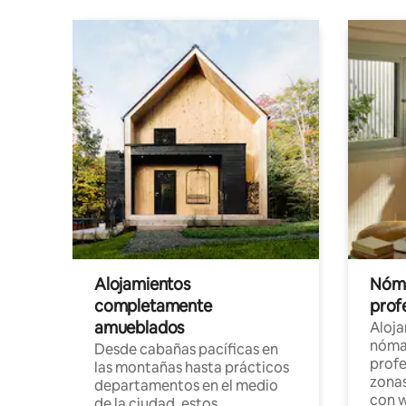
Alojamientos
Nóma
completamente
profe
amueblados
Aloj
nómad
Desde cabañas pacíficas en
profe
las montañas hasta prácticos
zonas
departamentos en el medio
con w
de la ciudad, estos