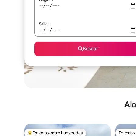
Salida
Buscar
Alo
Favorito entre huéspedes
Favorito
De los mejores en Favorito entre huéspedes
Favorito