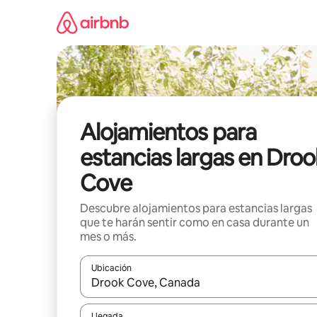
Ir
al
contenido
Alojamientos para
estancias largas en Droo
Cove
Descubre alojamientos para estancias largas
que te harán sentir como en casa durante un
mes o más.
Ubicación
Cuando los resultados estén disponibles, podrás na
Llegada