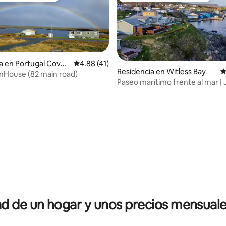
a en Portugal Cove
Calificación promedio: 4.88 de 5; 41 evaluac
4.88 (41)
Residencia en Witless Bay
C
nHouse (82 main road)
Paseo marítimo frente al mar | 
avistamiento de ballenas
io: 5 de 5; 20 evaluaciones
 de un hogar y unos precios mensuale