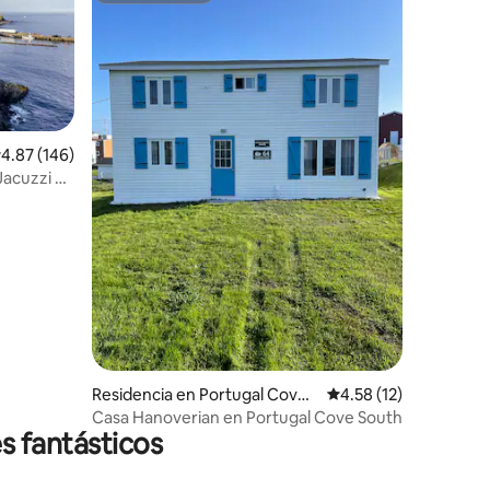
iones
alificación promedio: 4.87 de 5; 146 evaluaciones
4.87 (146)
Jacuzzi y
Residencia en Portugal Cove
Calificación promedio
4.58 (12)
South
Casa Hanoverian en Portugal Cove South
s fantásticos