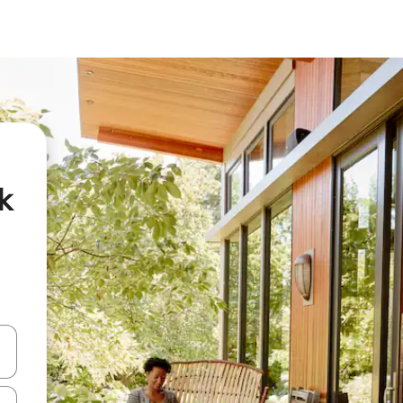
k
vegar usando las teclas de las flechas hacia arriba y hacia abajo, o b