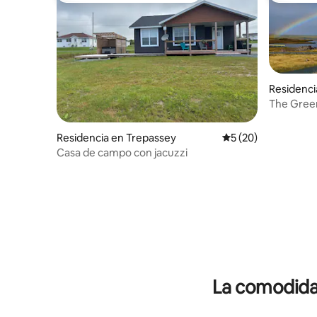
Residenci
South
The Gree
Residencia en Trepassey
Calificación promed
5 (20)
Casa de campo con jacuzzi
La comodidad