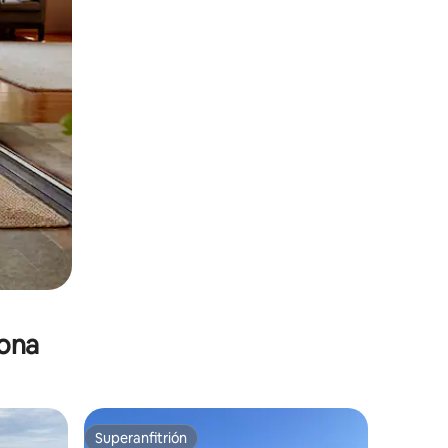
zona
Superanfitrión
Superanfitrión