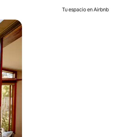
Tu espacio en Airbnb
ien tocando y deslizando la pantalla.