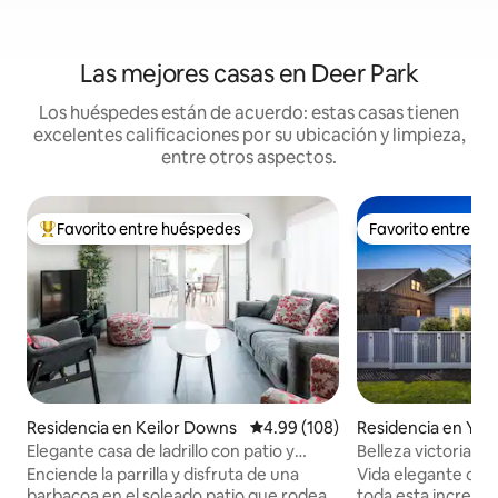
Las mejores casas en Deer Park
Los huéspedes están de acuerdo: estas casas tienen
excelentes calificaciones por su ubicación y limpieza,
entre otros aspectos.
Favorito entre huéspedes
Favorito entre h
De los mejores en Favorito entre huéspedes
Favorito entre h
Residencia en Keilor Downs
Calificación promedio: 4.99 de 5
4.99 (108)
Residencia en Yarra
Elegante casa de ladrillo con patio y
Belleza victoriana
barbacoa en Keilor
Enciende la parrilla y disfruta de una
Vida elegante co
barbacoa en el soleado patio que rodea
toda esta increíbl