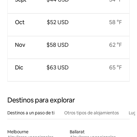
Oct
$52 USD
58 °F
Nov
$58 USD
62 °F
Dic
$63 USD
65 °F
Destinos para explorar
Destinos a un paso de ti
Otros tipos de alojamientos
Lug
Melbourne
Ballarat