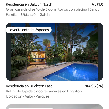
Residencia en Balwyn North
Calificaci
5 (10)
Gran casa de diseño de 5 dormitorios con piscina | Balwyn
Familiar
·
Ubicación
·
Salida
Favorito entre huéspedes
Favorito entre huéspedes
Residencia en Brighton East
Calificación p
4.96 (24)
Retiro de lujo de cinco recámaras en Brighton
Ubicación
·
Valor
·
Parques