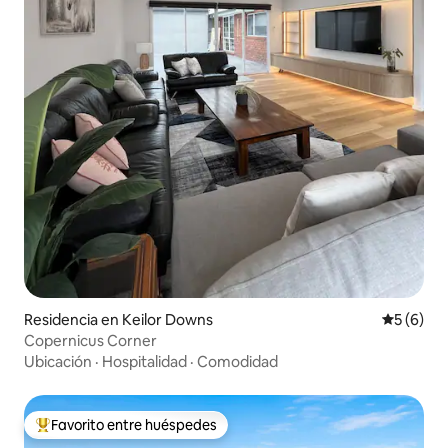
Residencia en Keilor Downs
Calificac
5 (6)
Copernicus Corner
Ubicación
·
Hospitalidad
·
Comodidad
Favorito entre huéspedes
De los mejores en Favorito entre huéspedes