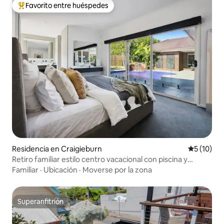
Favorito entre huéspedes
De los mejores en Favorito entre huéspedes
Residencia en Craigieburn
Calificaci
5 (10)
Retiro familiar estilo centro vacacional con piscina y
gimnasio
Familiar
·
Ubicación
·
Moverse por la zona
Superanfitrión
Superanfitrión