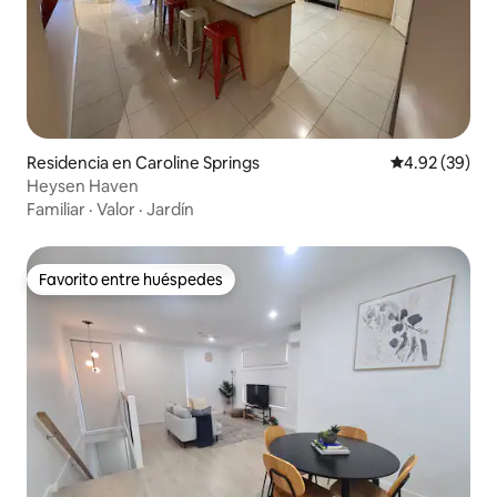
Residencia en Caroline Springs
Calificación p
4.92 (39)
Heysen Haven
Familiar
·
Valor
·
Jardín
Favorito entre huéspedes
Favorito entre huéspedes