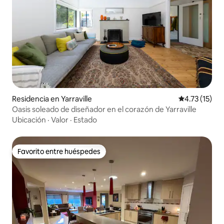
Residencia en Yarraville
Calificación 
4.73 (15)
Oasis soleado de diseñador en el corazón de Yarraville
Ubicación
·
Valor
·
Estado
Favorito entre huéspedes
Favorito entre huéspedes