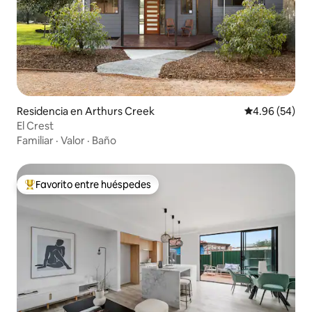
Residencia en Arthurs Creek
Calificación p
4.96 (54)
El Crest
Familiar
·
Valor
·
Baño
Favorito entre huéspedes
De los mejores en Favorito entre huéspedes