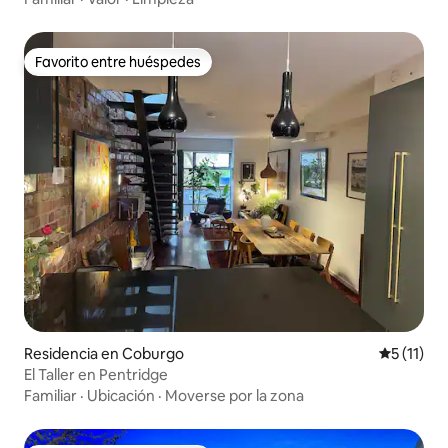
Favorito entre huéspedes
Favorito entre huéspedes
Residencia en Coburgo
Calificaci
5 (11)
El Taller en Pentridge
Familiar
·
Ubicación
·
Moverse por la zona