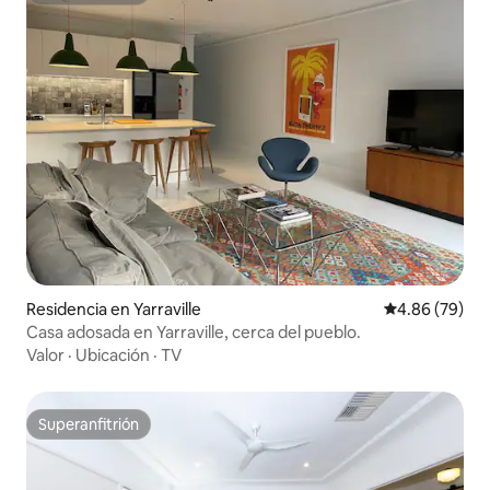
Residencia en Yarraville
Calificación p
4.86 (79)
Casa adosada en Yarraville, cerca del pueblo.
Valor
·
Ubicación
·
TV
Superanfitrión
Superanfitrión