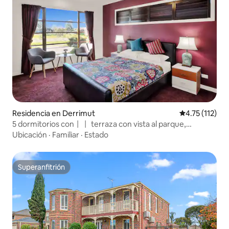
Residencia en Derrimut
Calificación p
4.75 (112)
5 dormitorios con丨丨 terraza con vista al parque,
solárium, estacionamiento丨 gratuito
Ubicación
·
Familiar
·
Estado
Superanfitrión
Superanfitrión