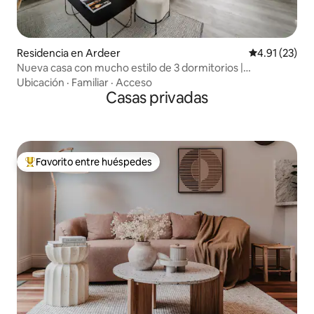
Residencia en Ardeer
Calificación 
4.91 (23)
Nueva casa con mucho estilo de 3 dormitorios |
Totalmente amueblada
Ubicación
·
Familiar
·
Acceso
Casas privadas
Favorito entre huéspedes
De los mejores en Favorito entre huéspedes