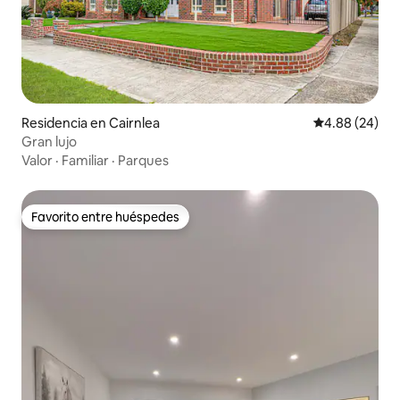
Residencia en Cairnlea
Calificación p
4.88 (24)
Gran lujo
Valor
·
Familiar
·
Parques
Favorito entre huéspedes
Favorito entre huéspedes