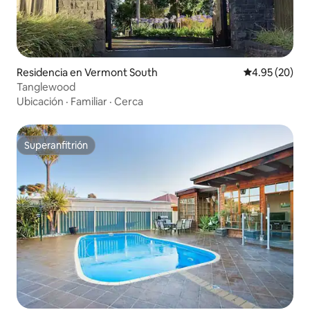
Residencia en Vermont South
Calificación p
4.95 (20)
Tanglewood
Ubicación
·
Familiar
·
Cerca
Superanfitrión
Superanfitrión