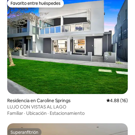
Favorito entre huéspedes
Favorito entre huéspedes
Residencia en Caroline Springs
Calificación 
4.88 (16)
LUJO CON VISTAS AL LAGO
Familiar
·
Ubicación
·
Estacionamiento
Superanfitrión
Superanfitrión