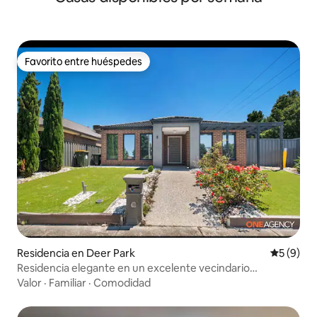
Favorito entre huéspedes
Favorito entre huéspedes
Residencia en Deer Park
Calificac
5 (9)
Residencia elegante en un excelente vecindario
suburbano
Valor
·
Familiar
·
Comodidad