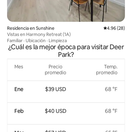
Residencia en Sunshine
Calificación p
4.96 (28)
Vistas en Harmony Retreat (1A)
Familiar
·
Ubicación
·
Limpieza
¿Cuál es la mejor época para visitar Deer
Park?
Mes
Precio
Temp.
promedio
promedio
Ene
$39 USD
68 °F
Feb
$40 USD
68 °F