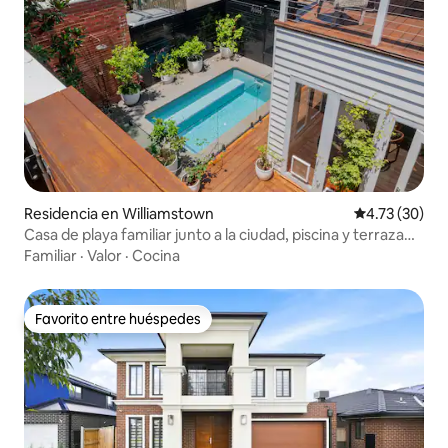
Residencia en Williamstown
Calificación 
4.73 (30)
Casa de playa familiar junto a la ciudad, piscina y terraza
en la azotea
Familiar
·
Valor
·
Cocina
Favorito entre huéspedes
Favorito entre huéspedes