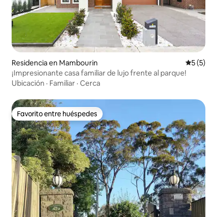
Residencia en Mambourin
Calificac
5 (5)
¡Impresionante casa familiar de lujo frente al parque!
Ubicación
·
Familiar
·
Cerca
Favorito entre huéspedes
Favorito entre huéspedes