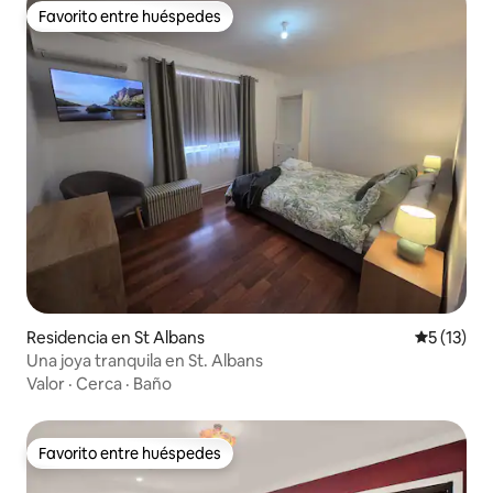
Favorito entre huéspedes
Favorito entre huéspedes
Residencia en St Albans
Calificaci
5 (13)
Una joya tranquila en St. Albans
Valor
·
Cerca
·
Baño
Favorito entre huéspedes
Favorito entre huéspedes