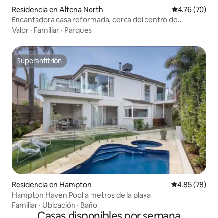
Residencia en Altona North
Calificación 
4.76 (70)
Encantadora casa reformada, cerca del centro de
negocios y las playas
Valor
·
Familiar
·
Parques
Superanfitrión
Superanfitrión
Residencia en Hampton
Calificación p
4.85 (78)
Hampton Haven Pool a metros de la playa
Familiar
·
Ubicación
·
Baño
Casas disponibles por semana