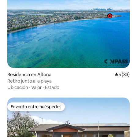
Residencia en Altona
Calificaci
5 (33)
Retiro junto a la playa
Ubicación
·
Valor
·
Estado
Favorito entre huéspedes
Favorito entre huéspedes