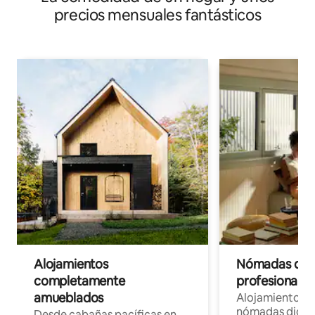
precios mensuales fantásticos
Alojamientos
Nómadas digit
completamente
profesionales 
amueblados
Alojamientos 
nómadas digita
Desde cabañas pacíficas en