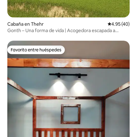
Cabaña en Thehr
Calificación 
4.95 (40)
Gonth – Una forma de vida | Acogedora escapada a
Dharamshala.
Favorito entre huéspedes
Favorito entre huéspedes