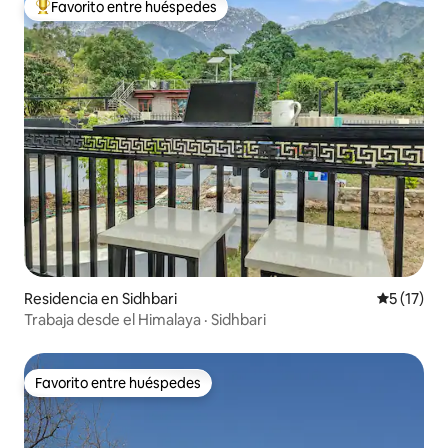
Favorito entre huéspedes
De los mejores en Favorito entre huéspedes
Residencia en Sidhbari
Calificaci
5 (17)
Trabaja desde el Himalaya · Sidhbari
Favorito entre huéspedes
Favorito entre huéspedes