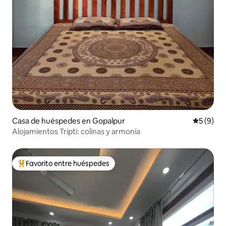
Casa de huéspedes en Gopalpur
Calificac
5 (9)
Alojamientos Tripti: colinas y armonía
Favorito entre huéspedes
De los mejores en Favorito entre huéspedes