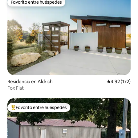
Favorito entre huéspedes
Favorito entre huéspedes
Residencia en Aldrich
Calificación p
4.92 (172)
Fox Flat
Favorito entre huéspedes
De los mejores en Favorito entre huéspedes