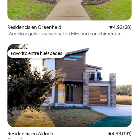
Residencia en Greenfield
Calificación p
4.93 (28)
¡Amplio alquiler vacacional en Missouri con chimenea
exterior!
Favorito entre huéspedes
Favorito entre huéspedes
Residencia en Aldrich
Calificación p
4.93 (191)