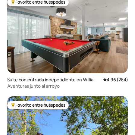
Favorito entre huéspedes
De los mejores en Favorito entre huéspedes
Suite con entrada independiente en Williams
Calificación pr
4.96 (264)
burg
Aventuras junto al arroyo
Favorito entre huéspedes
De los mejores en Favorito entre huéspedes