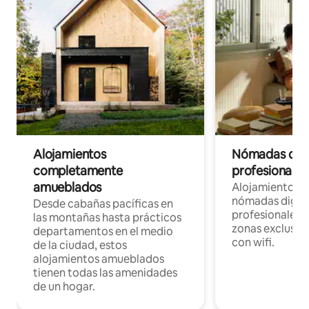
Alojamientos
Nómadas digit
completamente
profesionales 
amueblados
Alojamientos 
nómadas digita
Desde cabañas pacíficas en
profesionales d
las montañas hasta prácticos
zonas exclusiva
departamentos en el medio
con wifi.
de la ciudad, estos
alojamientos amueblados
tienen todas las amenidades
de un hogar.