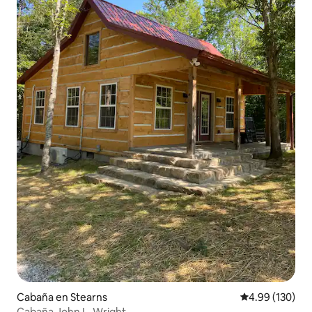
Cabaña en Stearns
Calificación pr
4.99 (130)
Cabaña John L. Wright