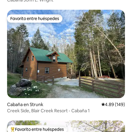
Favorito entre huéspedes
Favorito entre huéspedes
Cabaña en Strunk
Calificación pr
4.89 (149)
Creek Side, Blair Creek Resort - Cabaña 1
Favorito entre huéspedes
De los mejores en Favorito entre huéspedes