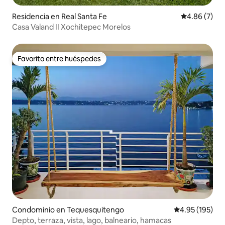
Residencia en Real Santa Fe
Calificación
4.86 (7)
Casa Valand II Xochitepec Morelos
Favorito entre huéspedes
Favorito entre huéspedes
Condominio en Tequesquitengo
Calificación p
4.95 (195)
Depto, terraza, vista, lago, balneario, hamacas