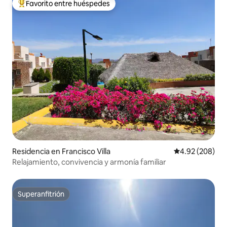
Favorito entre huéspedes
De los mejores en Favorito entre huéspedes
Residencia en Francisco Villa
Calificación pr
4.92 (208)
Relajamiento, convivencia y armonía familiar
Superanfitrión
Superanfitrión