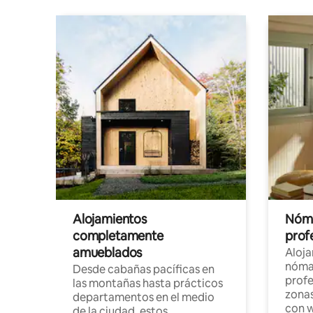
Alojamientos
Nóma
completamente
profe
amueblados
Aloj
nómad
Desde cabañas pacíficas en
profe
las montañas hasta prácticos
zonas
departamentos en el medio
con w
de la ciudad, estos