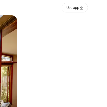
Use app
ien tocando y deslizando la pantalla.