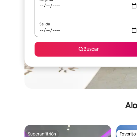
Salida
Buscar
Alo
Superanfitrión
Favorito
Superanfitrión
Favorito