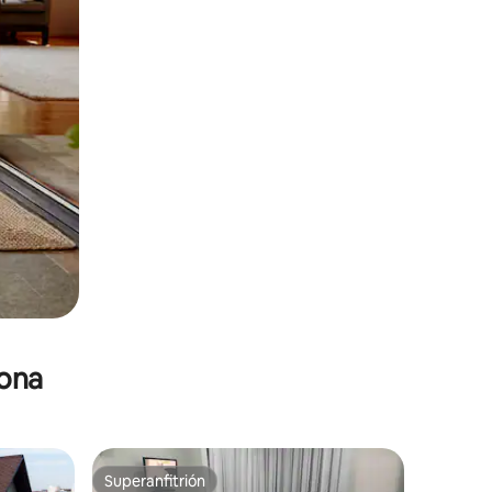
zona
Superanfitrión
Superanfitrión