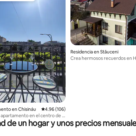
Residencia en Stăuceni
Crea hermosos recuerdos en H
House °
ento en Chisináu
Calificación promedio: 4.96 de 5; 106 evaluac
4.96 (106)
io: 5 de 5; 26 evaluaciones
apartamento en el centro de la
 de un hogar y unos precios mensuale