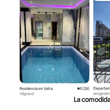
Departam
Residencia en Vatra
Calificación promed
5 (26)
acogedor 
Vilgrand
La comodidad
ciudad