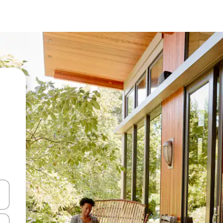
vegar usando las teclas de las flechas hacia arriba y hacia abajo, o b