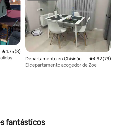
Calificación promedio: 4.75 de 5; 8 evaluaciones
4.75 (8)
oliday
Departamento en Chisináu
Calificación promedio:
4.92 (79)
El departamento acogedor de Zoe
iones
s fantásticos