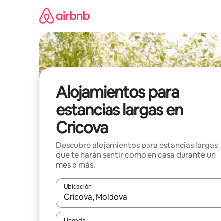
Ir
al
contenido
Alojamientos para
estancias largas en
Cricova
Descubre alojamientos para estancias largas
que te harán sentir como en casa durante un
mes o más.
Ubicación
Cuando los resultados estén disponibles, podrás na
Llegada