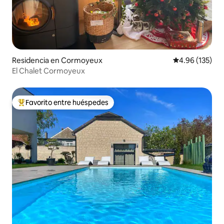
Residencia en Cormoyeux
Calificación p
4.96 (135)
El Chalet Cormoyeux
Favorito entre huéspedes
De los mejores en Favorito entre huéspedes