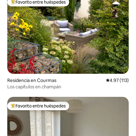
Favorito entre huéspedes
De los mejores en Favorito entre huéspedes
Residencia en Courmas
Calificación p
4.97 (113)
Los capítulos en champán
Favorito entre huéspedes
De los mejores en Favorito entre huéspedes