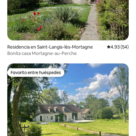
Residencia en Saint-Langis-lès-Mortagne
Calificación p
4.93 (54)
Bonita casa Mortagne-au-Perche
Favorito entre huéspedes
Favorito entre huéspedes