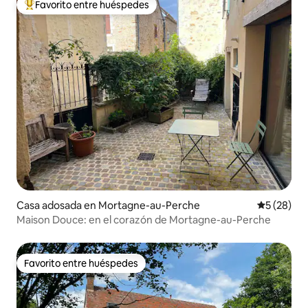
Favorito entre huéspedes
De los mejores en Favorito entre huéspedes
Casa adosada en Mortagne-au-Perche
Calificaci
5 (28)
Maison Douce: en el corazón de Mortagne-au-Perche
Favorito entre huéspedes
Favorito entre huéspedes