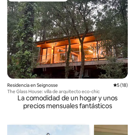
Residencia en Seignosse
Calificaci
5 (18)
The Glass House: villa de arquitecto eco-chic
La comodidad de un hogar y unos
precios mensuales fantásticos