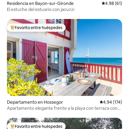
Residencia en Bayon-sur-Gironde
Calificación 
4.98 (61)
El estuche del estuario con jacuzzi
Favorito entre huéspedes
De los mejores en Favorito entre huéspedes
Departamento en Hossegor
Calificación p
4.94 (174)
Apartamento elegante frente a la playa con terraza con
vistas al mar
Favorito entre huéspedes
De los mejores en Favorito entre huéspedes