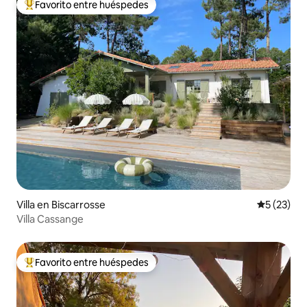
Favorito entre huéspedes
De los mejores en Favorito entre huéspedes
Villa en Biscarrosse
Calificaci
5 (23)
Villa Cassange
Favorito entre huéspedes
De los mejores en Favorito entre huéspedes