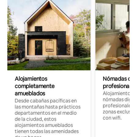
Alojamientos
Nómadas digit
completamente
profesionales 
amueblados
Alojamientos 
nómadas digita
Desde cabañas pacíficas en
profesionales d
las montañas hasta prácticos
zonas exclusiva
departamentos en el medio
con wifi.
de la ciudad, estos
alojamientos amueblados
tienen todas las amenidades