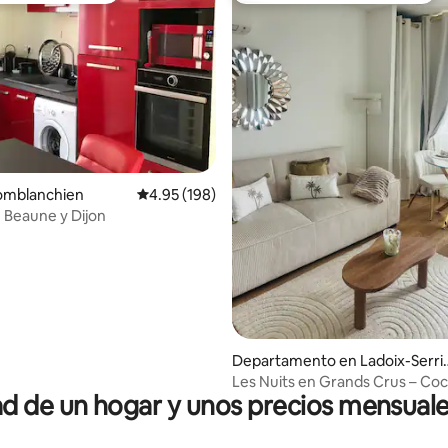
4.85 de 5; 284 evaluaciones
Comblanchien
Calificación promedio: 4.95 de 5; 198 evaluac
4.95 (198)
e Beaune y Dijon
Departamento en Ladoix-Serri
ny
Les Nuits en Grands Crus – Co
 de un hogar y unos precios mensuale
cerca de Beaune