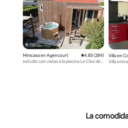
Minicasa en Agencourt
Calificación promedio: 
4.85 (284)
Villa en 
estudio con vistas a la piscina Le Clos des
Villa entr
Genêts
La comodidad