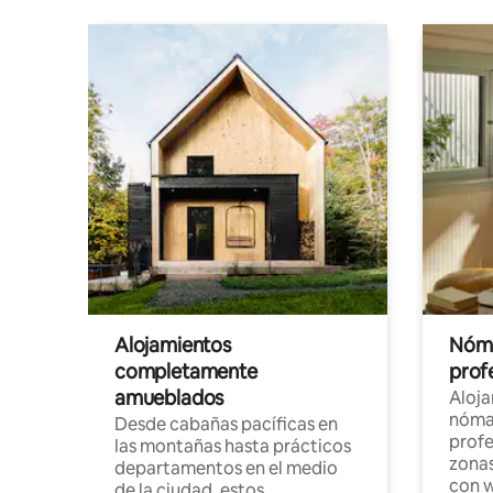
Alojamientos
Nóma
completamente
profe
amueblados
Aloj
nómad
Desde cabañas pacíficas en
profe
las montañas hasta prácticos
zonas
departamentos en el medio
con w
de la ciudad, estos