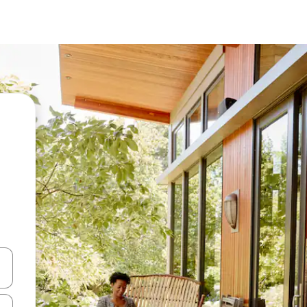
vegar usando las teclas de las flechas hacia arriba y hacia abajo, o b