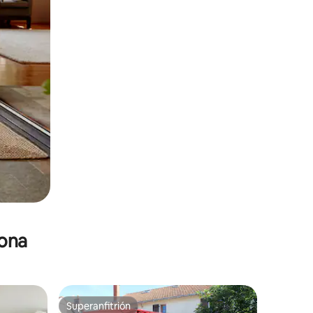
zona
Superanfitrión
re huéspedes
Superanfitrión