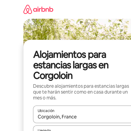
Ir
al
contenido
Alojamientos para
estancias largas en
Corgoloin
Descubre alojamientos para estancias largas
que te harán sentir como en casa durante un
mes o más.
Ubicación
Cuando los resultados estén disponibles, podrás na
Llegada