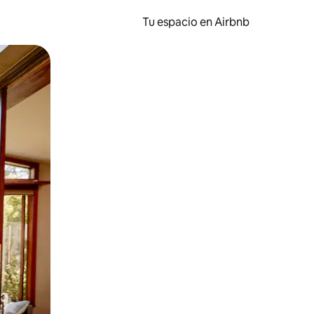
Tu espacio en Airbnb
ien tocando y deslizando la pantalla.