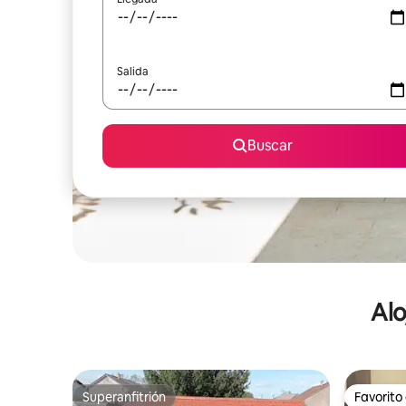
Salida
Buscar
Alo
Superanfitrión
Favorito
Superanfitrión
Favorito