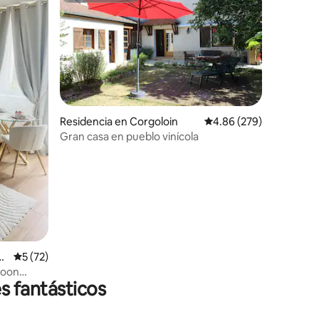
Residencia en Corgoloin
Calificación promedio: 
4.86 (279)
Gran casa en pueblo vinícola
iones
g
Calificación promedio: 5 de 5; 72 evaluaciones
5 (72)
coon
s fantásticos