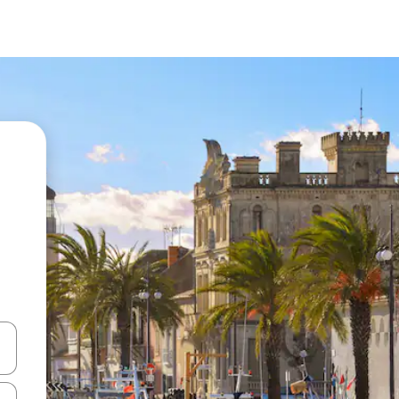
vegar usando las teclas de las flechas hacia arriba y hacia abajo, o b