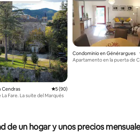
Condominio en Générargues
Apartamento en la puerta de 
en Cendras
Calificación promedio: 5 de 5; 90 evaluac
5 (90)
e La Fare. La suite del Marqués
 4.93 de 5; 15 evaluaciones
 de un hogar y unos precios mensuale