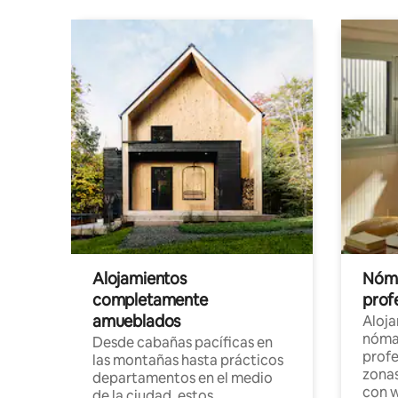
Alojamientos
Nóma
completamente
profe
amueblados
Aloj
nómad
Desde cabañas pacíficas en
profe
las montañas hasta prácticos
zonas
departamentos en el medio
con w
de la ciudad, estos