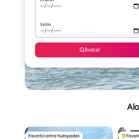
Salida
Buscar
Alo
Favorito entre huéspedes
Favor
Favorito entre huéspedes
De los m