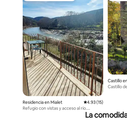
Castillo 
Castillo d
Residencia en Mialet
Calificación promedio:
4.93 (15)
Refugio con vistas y acceso al río.
La comodidad
Naturaleza y descanso