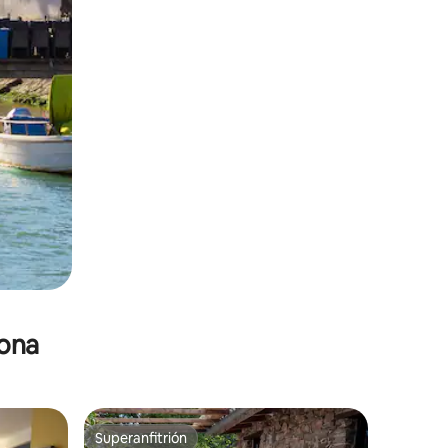
zona
Superanfitrión
Superanfitrión