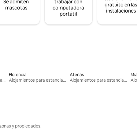
Se admiten
trabajar con
gratuito en la
mascotas
computadora
instalaciones
portátil
Florencia
Atenas
Mi
Alojamientos para estancias largas
Alojamientos para estancias largas
Alojamientos para estancias largas
zonas y propiedades.