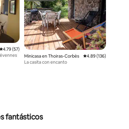
Calificación promedio: 4.79 de 5; 57 evaluaciones
4.79 (57)
Cévennes
Minicasa en Thoiras-Corbès
Calificación promedio: 
4.89 (136)
La casita con encanto
iones
s fantásticos