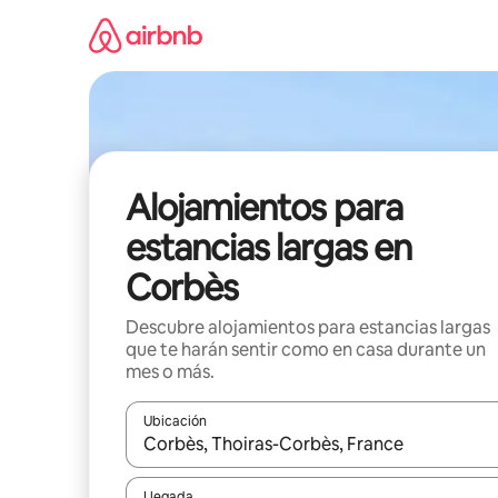
Ir
al
contenido
Alojamientos para
estancias largas en
Corbès
Descubre alojamientos para estancias largas
que te harán sentir como en casa durante un
mes o más.
Ubicación
Cuando los resultados estén disponibles, podrás na
Llegada