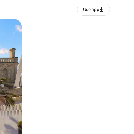
Use app
ien tocando y deslizando la pantalla.