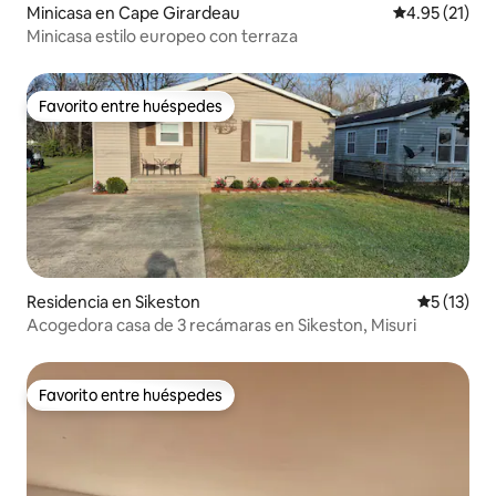
Minicasa en Cape Girardeau
Calificación 
4.95 (21)
Minicasa estilo europeo con terraza
Favorito entre huéspedes
Favorito entre huéspedes
Residencia en Sikeston
Calificaci
5 (13)
Acogedora casa de 3 recámaras en Sikeston, Misuri
Favorito entre huéspedes
Favorito entre huéspedes