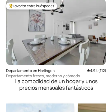
Favorito entre huéspedes
De los mejores en Favorito entre huéspedes
Departamento en Harlingen
Calificación p
4.94 (112)
Departamento fresco, moderno y cómodo
La comodidad de un hogar y unos
precios mensuales fantásticos