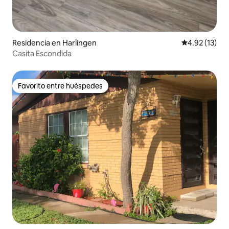
Residencia en Harlingen
Calificación 
4.92 (13)
Casita Escondida
Favorito entre huéspedes
Favorito entre huéspedes