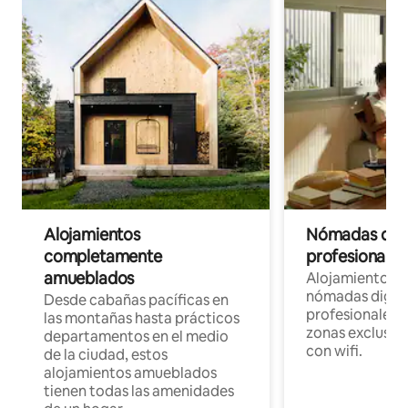
Alojamientos
Nómadas digit
completamente
profesionales 
amueblados
Alojamientos 
nómadas digita
Desde cabañas pacíficas en
profesionales d
las montañas hasta prácticos
zonas exclusiva
departamentos en el medio
con wifi.
de la ciudad, estos
alojamientos amueblados
tienen todas las amenidades