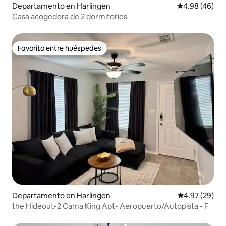
Departamento en Harlingen
Calificación p
4.98 (46)
Casa acogedora de 2 dormitorios
Favorito entre huéspedes
Favorito entre huéspedes
Departamento en Harlingen
Calificación p
4.97 (29)
the Hideout-2 Cama King Apt- Aeropuerto/Autopista - F