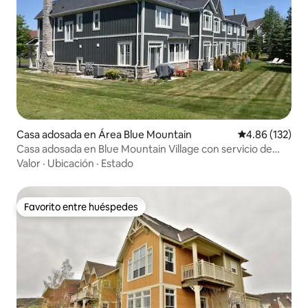
Casa adosada en Área Blue Mountain
Calificación p
4.86 (132)
Casa adosada en Blue Mountain Village con servicio de
transporte gratuito
Valor
·
Ubicación
·
Estado
Favorito entre huéspedes
Favorito entre huéspedes