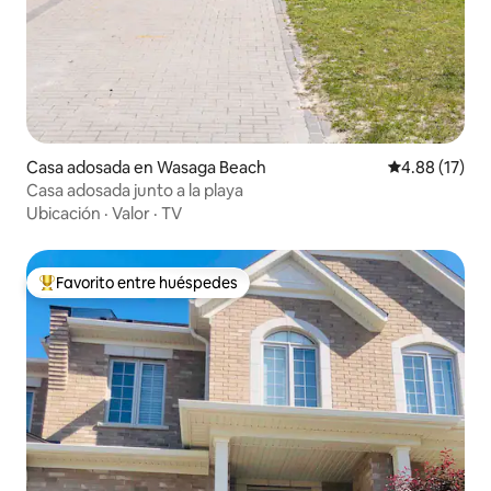
Casa adosada en Wasaga Beach
Calificación 
4.88 (17)
Casa adosada junto a la playa
Ubicación
·
Valor
·
TV
Favorito entre huéspedes
De los mejores en Favorito entre huéspedes