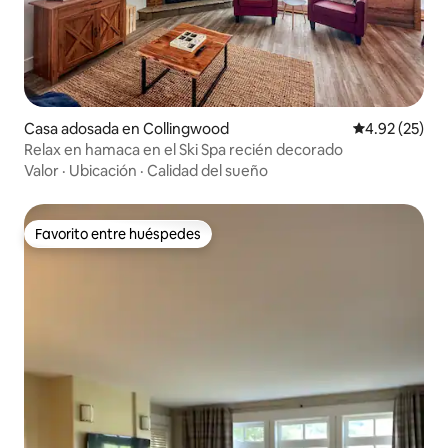
Casa adosada en Collingwood
Calificación 
4.92 (25)
Relax en hamaca en el Ski Spa recién decorado
Valor
·
Ubicación
·
Calidad del sueño
Favorito entre huéspedes
Favorito entre huéspedes