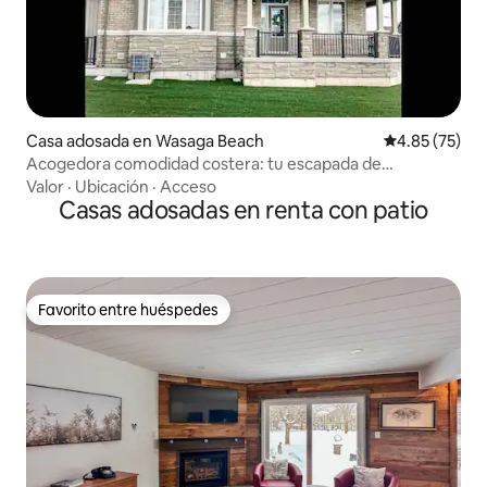
Casa adosada en Wasaga Beach
Calificación 
4.85 (75)
Acogedora comodidad costera: tu escapada de
temporada de suéteres
Valor
·
Ubicación
·
Acceso
Casas adosadas en renta con patio
Favorito entre huéspedes
Favorito entre huéspedes