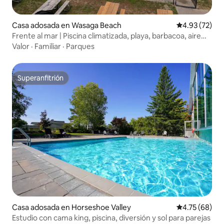
Casa adosada en Wasaga Beach
Calificación 
4.93 (72)
Frente al mar | Piscina climatizada, playa, barbacoa, aire
acondicionado
Valor
·
Familiar
·
Parques
Superanfitrión
Superanfitrión
Casa adosada en Horseshoe Valley
Calificación 
4.75 (68)
Estudio con cama king, piscina, diversión y sol para parejas