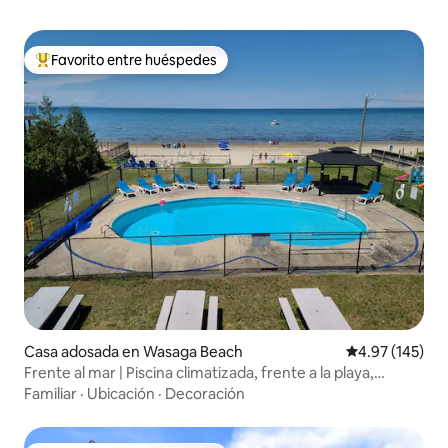
Favorito entre huéspedes
De los mejores en Favorito entre huéspedes
Casa adosada en Wasaga Beach
Calificación p
4.97 (145)
Frente al mar | Piscina climatizada, frente a la playa,
barbacoa, aire acondicionado
Familiar
·
Ubicación
·
Decoración