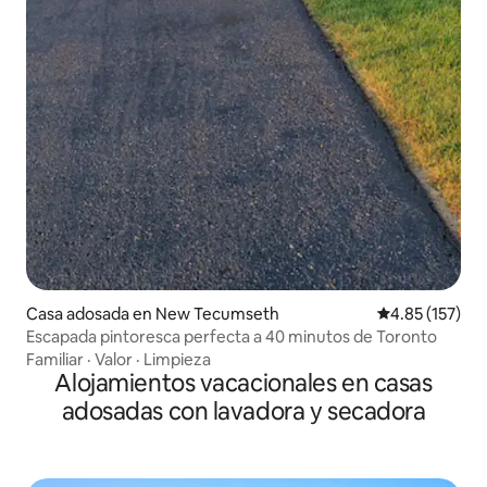
Casa adosada en New Tecumseth
Calificación p
4.85 (157)
Escapada pintoresca perfecta a 40 minutos de Toronto
Familiar
·
Valor
·
Limpieza
Alojamientos vacacionales en casas
adosadas con lavadora y secadora