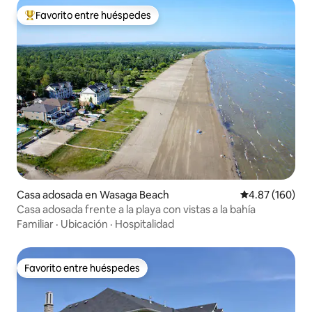
Favorito entre huéspedes
De los mejores en Favorito entre huéspedes
Casa adosada en Wasaga Beach
Calificación pr
4.87 (160)
Casa adosada frente a la playa con vistas a la bahía
Familiar
·
Ubicación
·
Hospitalidad
Favorito entre huéspedes
Favorito entre huéspedes