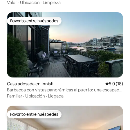
Valor
·
Ubicación
·
Limpieza
Favorito entre huéspedes
Favorito entre huéspedes
Casa adosada en Innisfil
Calificación
5.0 (18)
Barbacoa con vistas panorámicas al puerto: una escapada
tranquila
Familiar
·
Ubicación
·
Llegada
Favorito entre huéspedes
Favorito entre huéspedes