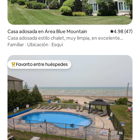
Casa adosada en Área Blue Mountain
Calificación 
4.98 (47)
Casa adosada estilo chalet, muy limpia, en excelente
estado
Familiar
·
Ubicación
·
Esquí
Favorito entre huéspedes
De los mejores en Favorito entre huéspedes