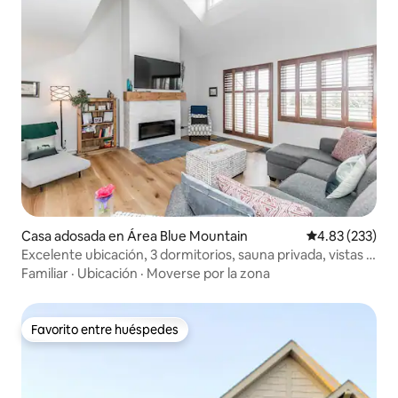
Casa adosada en Área Blue Mountain
Calificación pr
4.83 (233)
Excelente ubicación, 3 dormitorios, sauna privada, vistas a
la montaña
Familiar
·
Ubicación
·
Moverse por la zona
Favorito entre huéspedes
Favorito entre huéspedes