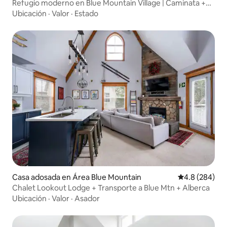
Refugio moderno en Blue Mountain Village | Caminata +
servicio de traslado
Ubicación
·
Valor
·
Estado
Casa adosada en Área Blue Mountain
Calificación p
4.8 (284)
Chalet Lookout Lodge + Transporte a Blue Mtn + Alberca
Ubicación
·
Valor
·
Asador