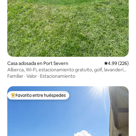
Casa adosada en Port Severn
Calificación pr
4.99 (226)
Alberca, Wi-Fi, estacionamiento gratuito, golf, lavandería,
asador
Familiar
·
Valor
·
Estacionamiento
Favorito entre huéspedes
De los mejores en Favorito entre huéspedes