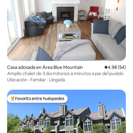
Casa adosada en Área Blue Mountain
Calificación p
4.98 (54)
Amplio chalet de 3 dormitorios a minutos a pie del pueblo
Ubicación
·
Familiar
·
Llegada
Favorito entre huéspedes
De los mejores en Favorito entre huéspedes