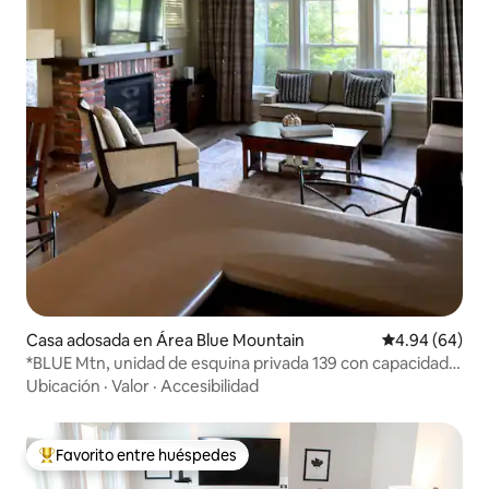
Casa adosada en Área Blue Mountain
Calificación p
4.94 (64)
*BLUE Mtn, unidad de esquina privada 139 con capacidad
para 6 personas*
Ubicación
·
Valor
·
Accesibilidad
Favorito entre huéspedes
De los mejores en Favorito entre huéspedes