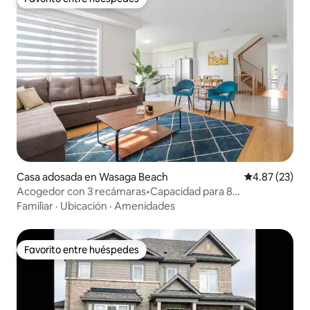
Favorito entre huéspedes
Casa adosada en Wasaga Beach
Calificación 
4.87 (23)
Acogedor con 3 recámaras•Capacidad para 8
personas•Playa (5 minutos)•Blue Mountain (30 minutos)
Familiar
·
Ubicación
·
Amenidades
Favorito entre huéspedes
Favorito entre huéspedes