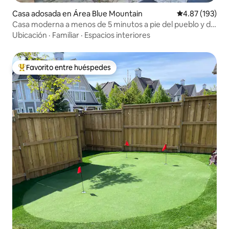
Casa adosada en Área Blue Mountain
Calificación p
4.87 (193)
Casa moderna a menos de 5 minutos a pie del pueblo y de
esquí
Ubicación
·
Familiar
·
Espacios interiores
Favorito entre huéspedes
De los mejores en Favorito entre huéspedes