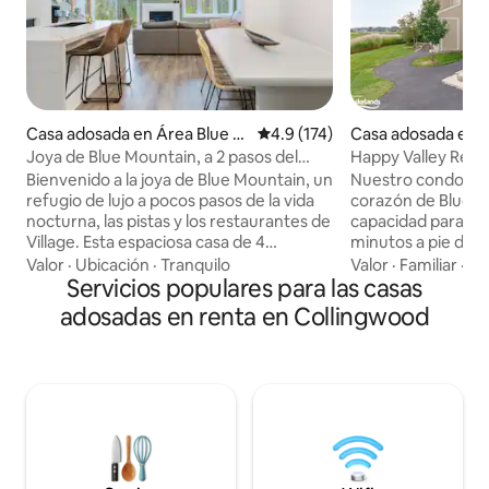
Casa adosada en Área Blue M
Calificación promedio: 4.9 de 5
4.9 (174)
Casa adosada en Á
ountain
Mountain
Joya de Blue Mountain, a 2 pasos del
Happy Valley Retr
pueblo, capacidad para 10 personas
Bienvenido a la joya de Blue Mountain, un
Nuestro condomini
refugio de lujo a pocos pasos de la vida
corazón de Blue M
nocturna, las pistas y los restaurantes de
capacidad para 8 p
Village. Esta espaciosa casa de 4
minutos a pie del pueblo. De
dormitorios y 4 baños es perfecta para
día de actividades,
Valor
·
Ubicación
·
Tranquilo
Valor
·
Familiar
·
Es
familias, grupos de esquí y fines de
Servicios populares para las casas
luego disfruta de la
semana largos disfrutando de la
con vista al hoyo 1
adosadas en renta en Collingwood
experiencia completa de Blue Mountain.
condominio está 
El moderno piso principal de concepto
con sábanas, toalla
abierto es ideal para reuniones:
parrilla y casillero
acurrúcate junto a la chimenea después
golf/esquí. Llega
de un día en las pistas, relájate en el gran
automatizada, amp
sofá o disfruta de una gran comida en la
estamos disponible
enorme mesa de comedor. SOLO HAY
los 7 días de la s
DOS ESPACIOS DE ESTACIONAMIENTO
cualquier pregunta que