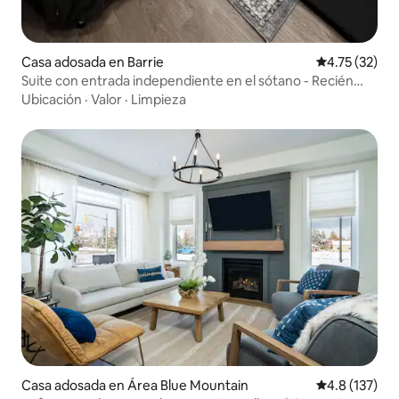
Casa adosada en Barrie
Calificación 
4.75 (32)
Suite con entrada independiente en el sótano - Recién
amueblada
Ubicación
·
Valor
·
Limpieza
Casa adosada en Área Blue Mountain
Calificación 
4.8 (137)