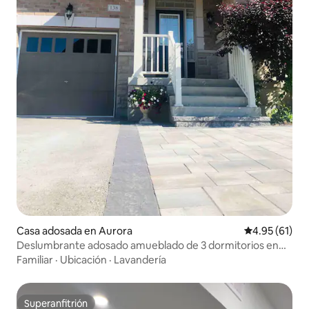
Casa adosada en Aurora
Calificación 
4.95 (61)
Deslumbrante adosado amueblado de 3 dormitorios en
Aurora.
Familiar
·
Ubicación
·
Lavandería
Superanfitrión