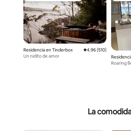
Residencia en Tinderbox
Calificación promedio: 
4.96 (510)
Un nidito de amor
Residenci
Roaring B
mascotas, 
La comodidad