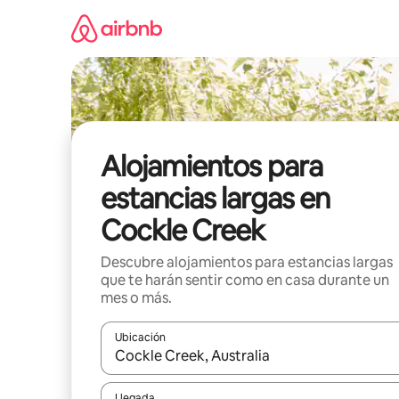
Ir
al
contenido
Alojamientos para
estancias largas en
Cockle Creek
Descubre alojamientos para estancias largas
que te harán sentir como en casa durante un
mes o más.
Ubicación
Cuando los resultados estén disponibles, podrás na
Llegada