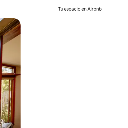
Tu espacio en Airbnb
ien tocando y deslizando la pantalla.