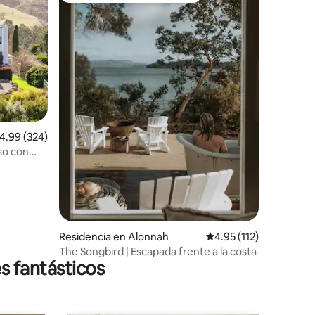
iones
alificación promedio: 4.99 de 5; 324 evaluaciones
4.99 (324)
so con
Residencia en Alonnah
Calificación promedio:
4.95 (112)
The Songbird | Escapada frente a la costa
s fantásticos