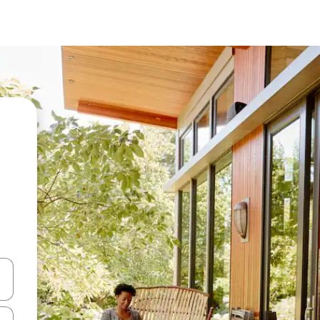
vegar usando las teclas de las flechas hacia arriba y hacia abajo, o b