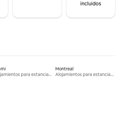
incluidos
ami
Montreal
Alojamientos para estancias largas
Alojamientos para estancias largas