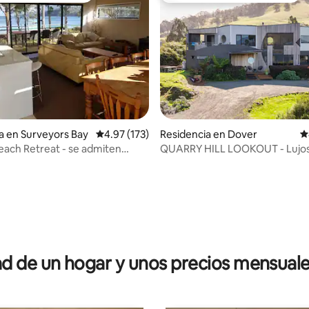
4.96 de 5; 510 evaluaciones
a en Surveyors Bay
Calificación promedio: 4.97 de 5; 173 evaluac
4.97 (173)
Residencia en Dover
C
each Retreat - se admiten
QUARRY HILL LOOKOUT - Lujo
frente a la playa
vistas
 de un hogar y unos precios mensuale