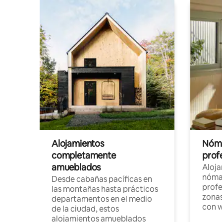
Alojamientos
Nóma
completamente
profe
amueblados
Aloj
nómad
Desde cabañas pacíficas en
profe
las montañas hasta prácticos
zonas
departamentos en el medio
con w
de la ciudad, estos
alojamientos amueblados