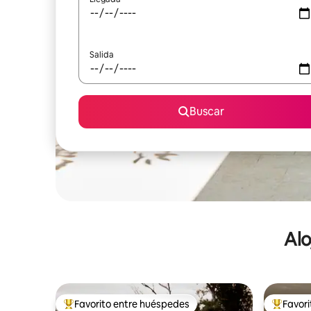
Salida
Buscar
Alo
Favorito entre huéspedes
Favor
De los mejores en Favorito entre huéspedes
De los m