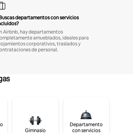
Buscas departamentos con servicios
ncluidos?
n Airbnb, hay departamentos
ompletamente amueblados, ideales para
lojamientos corporativos, traslados y
ontrataciones de personal.
gas
to
Departamento
s
Gimnasio
con servicios