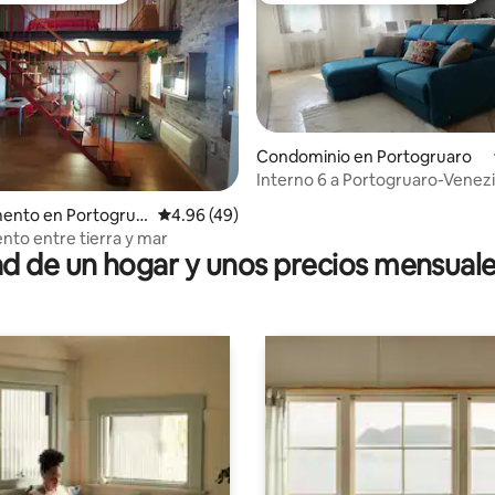
Condominio en Portogruaro
Interno 6 a Portogruaro-Venez
 4.88 de 5; 17 evaluaciones
ento en Portogrua
Calificación promedio: 4.96 de 5; 49 evaluac
4.96 (49)
to entre tierra y mar
 de un hogar y unos precios mensuale