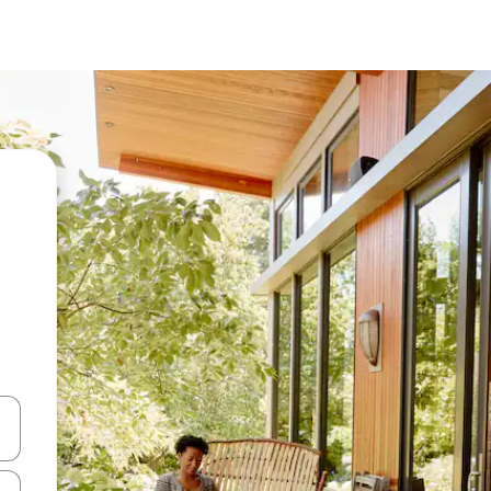
vegar usando las teclas de las flechas hacia arriba y hacia abajo, o b