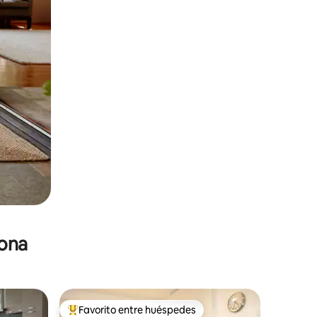
zona
Favorito entre huéspedes
re huéspedes
De los mejores en Favorito entre huéspedes