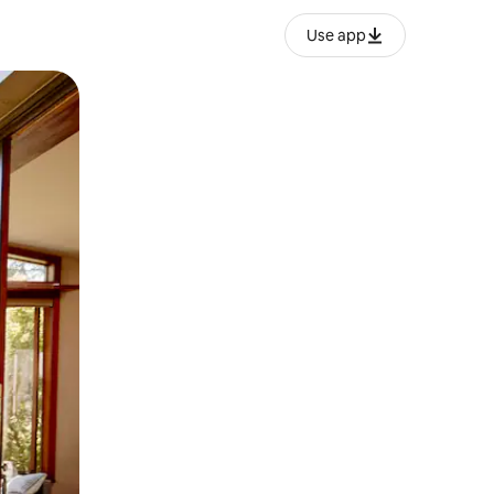
Use app
ien tocando y deslizando la pantalla.