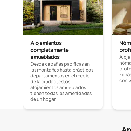
Alojamientos
Nóma
completamente
profe
amueblados
Aloj
nómad
Desde cabañas pacíficas en
profe
las montañas hasta prácticos
zonas
departamentos en el medio
con w
de la ciudad, estos
alojamientos amueblados
tienen todas las amenidades
de un hogar.
Am