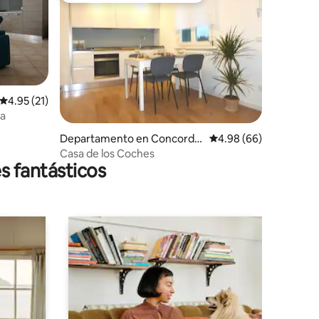
Calificación promedio: 4.95 de 5; 21 evaluaciones
4.95 (21)
ia
iones
Departamento en Concordia
Calificación promedio:
4.98 (66)
Sagittaria
Casa de los Coches
s fantásticos