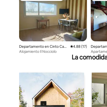
Departamento en Cinto Cao
Calificación promedio:
4.88 (17)
Departam
maggiore
ro
Alojamiento Il Nocciolo
Apartamen
La comodidad