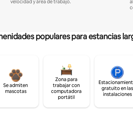
velocidad y área de trabajo.
a
c
enidades populares para estancias lar
Zona para
Estacionamien
Se admiten
trabajar con
gratuito en la
mascotas
computadora
instalaciones
portátil