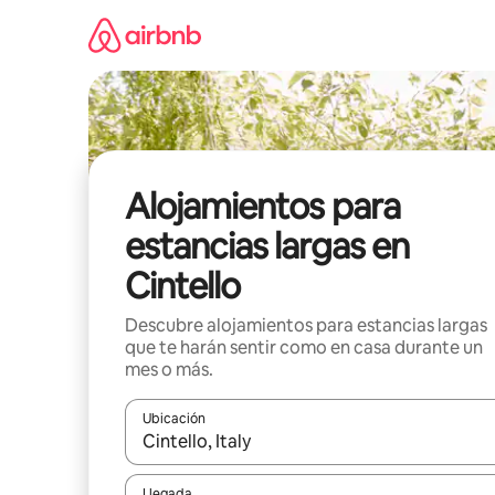
Ir
al
contenido
Alojamientos para
estancias largas en
Cintello
Descubre alojamientos para estancias largas
que te harán sentir como en casa durante un
mes o más.
Ubicación
Cuando los resultados estén disponibles, podrás na
Llegada