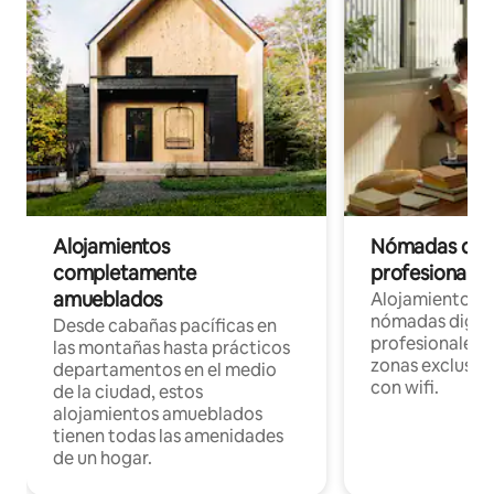
Alojamientos
Nómadas digit
completamente
profesionales 
amueblados
Alojamientos 
nómadas digita
Desde cabañas pacíficas en
profesionales d
las montañas hasta prácticos
zonas exclusiva
departamentos en el medio
con wifi.
de la ciudad, estos
alojamientos amueblados
tienen todas las amenidades
de un hogar.