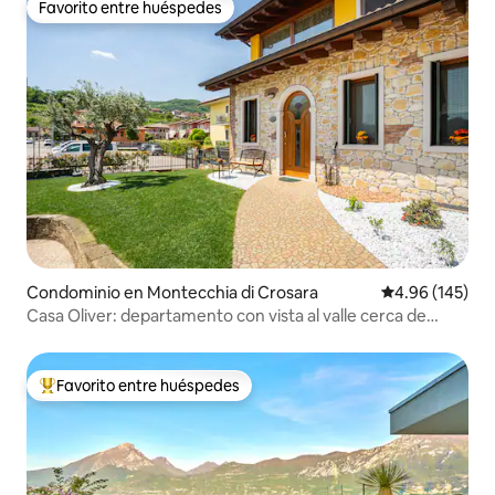
Favorito entre huéspedes
Favorito entre huéspedes
Condominio en Montecchia di Crosara
Calificación pr
4.96 (145)
Casa Oliver: departamento con vista al valle cerca de
Verona y Vicenza
Favorito entre huéspedes
De los mejores en Favorito entre huéspedes